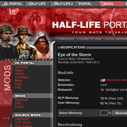
HL PORTAL
HALF-LIFE
HALF-LIFE 2
PORTAL
MODS
C
›› Willkommen! ››
123.062.797
Visits ››
18.313
registrier
MODIFICATIONS
Eye of the Storm
Source Mod / Singleplayer
Benötigt außerdem: Half-Life 2
Startseite
News
Mod-Info
Artikel
Umfragen
Website:
http://eots.half-
Bilder
Files
Entwickler:
Lord
FAQ
Released:
Ja. Verfügbar seit
HLP-Wertung:
72 %
(Platz 103)
Startseite
User-Wertung:
FAQ
51 %
(Platz 91)
Forum
Deine Wertung:
%
Übersicht
HLP Charts
Beschreibung
User Charts