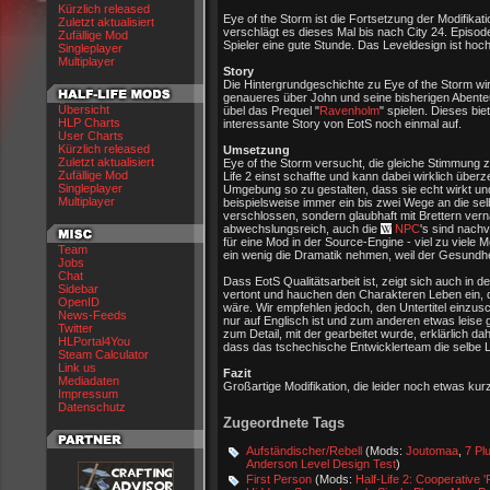
Kürzlich released
Eye of the Storm ist die Fortsetzung der Modifikat
Zuletzt aktualisiert
verschlägt es dieses Mal bis nach City 24. Episode 
Zufällige Mod
Spieler eine gute Stunde. Das Leveldesign ist hochw
Singleplayer
Multiplayer
Story
Die Hintergrundgeschichte zu Eye of the Storm wird
genaueres über John und seine bisherigen Abente
Übersicht
übel das Prequel "
Ravenholm
" spielen. Dieses bie
HLP Charts
interessante Story von EotS noch einmal auf.
User Charts
Kürzlich released
Umsetzung
Zuletzt aktualisiert
Eye of the Storm versucht, die gleiche Stimmung z
Zufällige Mod
Life 2 einst schaffte und kann dabei wirklich über
Singleplayer
Umgebung so zu gestalten, dass sie echt wirkt und
Multiplayer
beispielsweise immer ein bis zwei Wege an die selb
verschlossen, sondern glaubhaft mit Brettern vernag
abwechslungsreich, auch die
NPC
's sind nachvo
für eine Mod in der Source-Engine - viel zu viele 
Team
ein wenig die Dramatik nehmen, weil der Gesundhei
Jobs
Chat
Dass EotS Qualitätsarbeit ist, zeigt sich auch in d
Sidebar
vertont und hauchen den Charakteren Leben ein, d
OpenID
wäre. Wir empfehlen jedoch, den Untertitel einzu
News-Feeds
nur auf Englisch ist und zum anderen etwas leise ge
Twitter
zum Detail, mit der gearbeitet wurde, erklärlich dah
HLPortal4You
dass das tschechische Entwicklerteam die selbe L
Steam Calculator
Link us
Fazit
Mediadaten
Großartige Modifikation, die leider noch etwas kurz
Impressum
Datenschutz
Zugeordnete Tags
Aufständischer/Rebell
(Mods:
Joutomaa
,
7 Pl
Anderson Level Design Test
)
First Person
(Mods:
Half-Life 2: Cooperative 