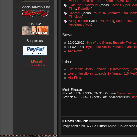
Hidden - Source
,
Leon's Single-Player Map-
Half-Life-Universum
(Mods:
SMod (Super-Mo
Special Artworks by
Time
,
Rebellion
)
Shooter
(Mods:
Poke646: Vendetta
,
Occupati
Timeless
)
Story-basiert
(Mods:
BlitzKrieg
,
Son of Ithaca
Link us:
Appeltaart Mod
)
News
Support us:
12.09.2010:
Eye of the Storm: Episode Two au
11.02.2009:
Eye of the Storm: Episode One re
Alle News
Files
HLPortal
auf Facebook
Eye of the Storm: Episode 2 (unvollendet) - Ver
Eye of the Storm: Episode 1 - Version 1.0 (Full
Alle Files
Mod-Eintrag:
Erstellt:
10.02.2009, 18:03 Uhr, von
Dienstbier
Stand:
01.02.2013, 09:05 Uhr, bearbeitet von
Dien
USER ONLINE
Insgesamt sind
377 Benutzer
online. Davon sind 0 