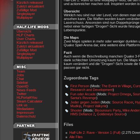
Half-Life 2: Rave ist eine Multiplayer-Mod, die de
Kürzlich released
und actionreicher machen soll. Inspiriert worden 
Zuletzt aktualisiert
Zufällige Mod
Übersicht
Singleplayer
Wirklich neu sind nur vier Level, von denen man e
Multiplayer
ansehen kann. Die Waffen wurden kaum verändert
Laserschuss. Ansonsten sind nun Doppelsprünge m
nebst einer farbigen "Drogen"-Sicht wurde hinzuge
Lebenspunkte.
Übersicht
HLP Charts
Die Maps
User Charts
Zwei Maps spielen in mehr oder weniger dunklen un
Kürzlich released
Quake Spiel-Arena dar, eine weitere eine Plattfor
Zuletzt aktualisiert
Zufällige Mod
Fazit
Singleplayer
Auch wenn die Beschreibung manchen Quake 3-Fre
Multiplayer
dank schlechter Umsetzung kaum tun. Die Maps k
kaum verändert und die "Drogen"-Sicht sowie di
passen gar nicht.
Team
Jobs
Zugeordnete Tags
Chat
Sidebar
First Person
(Mods:
The Event in Village
,
Cur
OpenID
Research and Development
)
News-Feeds
Twitter
Fun oder Arcade
(Mods:
Project Omega
,
Sour
HLPortal4You
Santa's Revenge
)
Steam Calculator
Jeder gegen Jeden
(Mods:
Source Racer
,
Hy
Link us
Mudkip
,
Project Valkyrie
)
Mediadaten
Shooter
(Mods:
Bisounours Party
,
Mike Ander
Impressum
HMS Defiance 2
,
Goldeneye Source
)
Datenschutz
Files
Half-Life 2: Rave - Version 1 (Full)
(2.275 Down
Alle Files