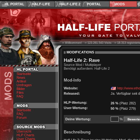
HL PORTAL
HALF-LIFE
HALF-LIFE 2
PORTAL
MODS
C
›› Willkommen! ››
123.261.543
Visits ››
18.313
registrier
MODIFICATIONS
Half-Life 2: Rave
Source Mod / Multiplayer
Benötigt außerdem: Half-Life 2
Startseite
News
Mod-Info
Artikel
Umfragen
Website:
http://www.eth
Bilder
Files
Released:
Ja. Verfügbar seit
FAQ
HLP-Wertung:
26 %
(Platz 282)
User-Wertung:
50 %
(Platz 279)
Startseite
FAQ
Forum
Deine Wertung:
%
Übersicht
Beschreibung
HLP Charts
User Charts