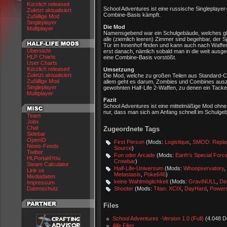
Kürzlich released
School Adventures ist eine russische Singleplayer
Zuletzt aktualisiert
Combine-Basis kämpft.
Zufällige Mod
Singleplayer
Die Mod
Multiplayer
Namensgebend war ein Schulgebäude, welches glei
alle (ziemlich leeren) Zimmer sind begehbar, der S
Tür im Innenhof finden und kann auch nach Waffen 
Übersicht
erst danach, nämlich sobald man in die weit ausge
HLP Charts
eine Combine-Basis vorstößt.
User Charts
Kürzlich released
Umsetzung
Zuletzt aktualisiert
Die Mod, welche zu großen Teilen aus Standard-Conte
Zufällige Mod
allem geht es darum, Zombies und Combines auszu
Singleplayer
gewohnten Half-Life 2-Waffen, zu denen ein Tack
Multiplayer
Fazit
School Adventures ist eine mittelmäßige Mod ohn
nur, dass man sich am Anfang schnell im Schulge
Team
Jobs
Chat
Zugeordnete Tags
Sidebar
OpenID
First Person
(Mods:
Logistique
,
SMOD: Repla
News-Feeds
Source
)
Twitter
Fun oder Arcade
(Mods:
Earth's Special Forc
HLPortal4You
Crowbar
)
Steam Calculator
Half-Life-Universum
(Mods:
Whoopservatory
,
Link us
Metastasis
,
Poke646
)
Mediadaten
keine Wahlmöglichkeit
(Mods:
GraviNULL
,
De
Impressum
Datenschutz
Shooter
(Mods:
Titan: XCIX
,
DayHard
,
Powers
Files
School Adventures -Version 1.0 (Full)
(4.048 D
Alle Files