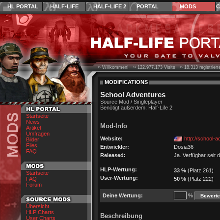
HL PORTAL
HALF-LIFE
HALF-LIFE 2
PORTAL
MODS
C
›› Willkommen! ››
122.977.173
Visits ››
18.313
registrier
MODIFICATIONS
School Adventures
Source Mod / Singleplayer
Benötigt außerdem: Half-Life 2
Startseite
News
Mod-Info
Artikel
Umfragen
Website:
http://school-a
Bilder
Files
Entwickler:
Dosia36
FAQ
Released:
Ja. Verfügbar seit
HLP-Wertung:
33 %
(Platz 261)
Startseite
User-Wertung:
FAQ
50 %
(Platz 222)
Forum
Deine Wertung:
%
Übersicht
HLP Charts
Beschreibung
User Charts