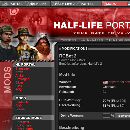
HL PORTAL
HALF-LIFE
HALF-LIFE 2
PORTAL
MODS
C
›› Willkommen! ››
123.391.823
Visits ››
18.313
registrier
MODIFICATIONS
RCBot 2
Source Mod / Bots
Benötigt außerdem: Half-Life 2
Startseite
News
Mod-Info
Artikel
Umfragen
Website:
http://rcbot.bo
Bilder
Files
Entwickler:
Cheeseh
FAQ
Released:
Ja
HLP-Wertung:
70 %
(Platz 109)
Startseite
User-Wertung:
FAQ
51 %
(Platz 69)
Forum
Deine Wertung:
%
Übersicht
HLP Charts
Beschreibung
User Charts