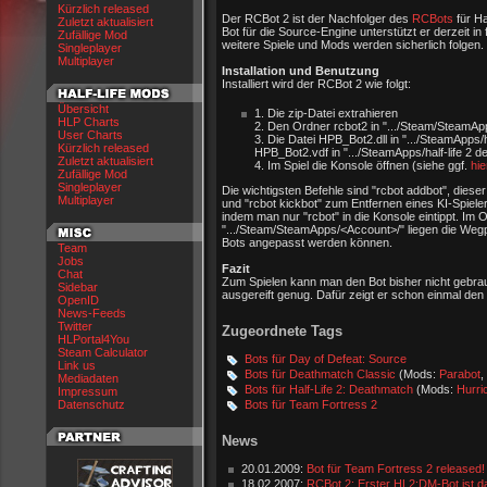
Kürzlich released
Der RCBot 2 ist der Nachfolger des
RCBots
für Ha
Zuletzt aktualisiert
Bot für die Source-Engine unterstützt er derzeit in
Zufällige Mod
weitere Spiele und Mods werden sicherlich folgen.
Singleplayer
Multiplayer
Installation und Benutzung
Installiert wird der RCBot 2 wie folgt:
Übersicht
1. Die zip-Datei extrahieren
HLP Charts
2. Den Ordner rcbot2 in ".../Steam/SteamAp
User Charts
3. Die Datei HPB_Bot2.dll in ".../SteamApps/h
Kürzlich released
HPB_Bot2.vdf in ".../SteamApps/half-life 2 
Zuletzt aktualisiert
4. Im Spiel die Konsole öffnen (siehe ggf.
hie
Zufällige Mod
Singleplayer
Die wichtigsten Befehle sind "rcbot addbot", dieser
Multiplayer
und "rcbot kickbot" zum Entfernen eines KI-Spiel
indem man nur "rcbot" in die Konsole eintippt. Im 
".../Steam/SteamApps/<Account>/" liegen die Wegpu
Bots angepasst werden können.
Team
Jobs
Fazit
Chat
Zum Spielen kann man den Bot bisher nicht gebrauc
Sidebar
ausgereift genug. Dafür zeigt er schon einmal den
OpenID
News-Feeds
Twitter
Zugeordnete Tags
HLPortal4You
Steam Calculator
Bots für Day of Defeat: Source
Link us
Bots für Deathmatch Classic
(Mods:
Parabot
,
Mediadaten
Bots für Half-Life 2: Deathmatch
(Mods:
Hurri
Impressum
Bots für Team Fortress 2
Datenschutz
News
20.01.2009:
Bot für Team Fortress 2 released!
18.02.2007:
RCBot 2: Erster HL2:DM-Bot ist d