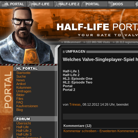
HL PORTAL
HALF-LIFE
HALF-LIFE 2
PORTAL
MODS
C
›› Willkommen! ››
122.960.590
Visits ››
18.313
registrier
UMFRAGEN
Welches Valve-Singleplayer-Spiel 
Half-Life 1
Startseite
Half-Life 2
Suche
HL2: Episode One
News
HL2: Episode Two
Artikel
Portal
Kolumnen
Portal 2
Umfragen
Bilder
Files
FAQ
von
Trineas
, 08.12.2012 14:26 Uhr, beendet
Kaufversionen
Blog
Übersicht
Kommentare (12)
Half-Life
Half-Life 2
Kommentar schreiben
-
Erweiterten Kommentar s
Half-Life 3