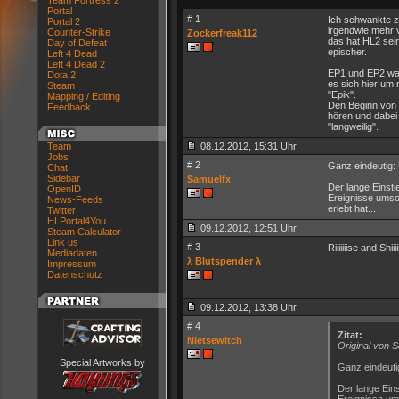
Team Fortress 2
Portal
# 1
Ich schwankte z
Portal 2
irgendwie mehr 
Counter-Strike
Zockerfreak112
das hat HL2 sei
Day of Defeat
epischer.
Left 4 Dead
Left 4 Dead 2
EP1 und EP2 war
Dota 2
es sich hier um
Steam
"Epik".
Mapping / Editing
Den Beginn von 
Feedback
hören und dabei 
"langweilig".
Team
08.12.2012, 15:31 Uhr
Jobs
# 2
Ganz eindeutig:
Chat
Sidebar
Samuelfx
Der lange Einsti
OpenID
Ereignisse umso
News-Feeds
erlebt hat...
Twitter
HLPortal4You
09.12.2012, 12:51 Uhr
Steam Calculator
Link us
# 3
Riiiiiiise and Shiiii
Mediadaten
λ Blutspender λ
Impressum
Datenschutz
09.12.2012, 13:38 Uhr
# 4
Zitat:
Nietsewitch
Original von 
Special Artworks by
Ganz eindeuti
Der lange Eins