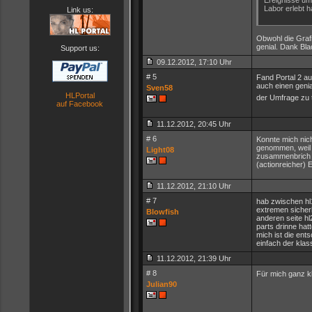
Ereignisse um
Labor erlebt ha
Link us:
Obwohl die Grafi
genial. Dank Bl
Support us:
09.12.2012, 17:10 Uhr
# 5
Fand Portal 2 au
auch einen geni
Sven58
HLPortal
der Umfrage zu 
auf Facebook
11.12.2012, 20:45 Uhr
# 6
Konnte mich nich
genommen, weil e
Light08
zusammenbrich m
(actionreicher) 
11.12.2012, 21:10 Uhr
# 7
hab zwischen hl1
extremen sicherh
Blowfish
anderen seite hl2
parts drinne hatte
mich ist die ent
einfach der klass
11.12.2012, 21:39 Uhr
# 8
Für mich ganz kl
Julian90