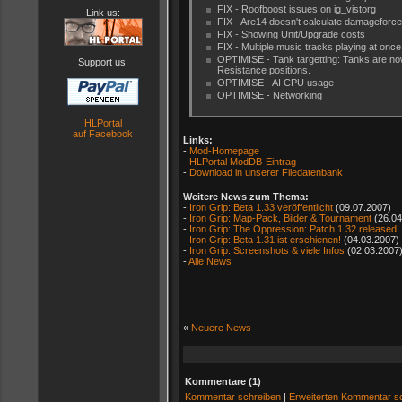
FIX - Roofboost issues on ig_vistorg
Link us:
FIX - Are14 doesn't calculate damageforce r
FIX - Showing Unit/Upgrade costs
FIX - Multiple music tracks playing at once
OPTIMISE - Tank targetting: Tanks are now
Support us:
Resistance positions.
OPTIMISE - AI CPU usage
OPTIMISE - Networking
HLPortal
auf Facebook
Links:
-
Mod-Homepage
-
HLPortal ModDB-Eintrag
-
Download in unserer Filedatenbank
Weitere News zum Thema:
-
Iron Grip: Beta 1.33 veröffentlicht
(09.07.2007)
-
Iron Grip: Map-Pack, Bilder & Tournament
(26.04
-
Iron Grip: The Oppression: Patch 1.32 released!
-
Iron Grip: Beta 1.31 ist erschienen!
(04.03.2007)
-
Iron Grip: Screenshots & viele Infos
(02.03.2007
-
Alle News
«
Neuere News
Kommentare (1)
Kommentar schreiben
|
Erweiterten Kommentar s