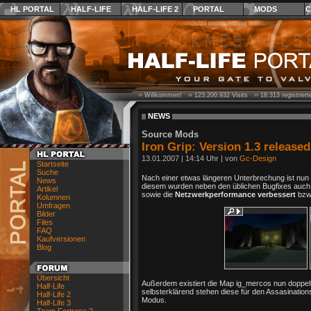
HL PORTAL
HALF-LIFE
HALF-LIFE 2
PORTAL
MODS
C
›› Willkommen! ››
123.200.932
Visits ››
18.313
registrier
NEWS
Source Mods
Iron Grip: Version 1.3 released
13.01.2007
|
14:14 Uhr
| von
Gc-Design
Startseite
Suche
Nach einer etwas längeren Unterbrechung ist nun
News
diesem wurden neben den üblichen Bugfixes auc
Artikel
sowie die
Netzwerkperformance verbessert
bzw
Kolumnen
Umfragen
Bilder
Files
FAQ
Kaufversionen
Blog
Übersicht
Außerdem existiert die Map ig_mercos nun doppe
Half-Life
selbsterklärend stehen diese für den Assasinatio
Half-Life 2
Modus.
Half-Life 3