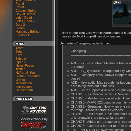
Team Fortress 2
Portal
Portal 2
Counter-Strike
Day of Defeat
Left 4 Dead
Left 4 Dead 2
Dota 2
Steam
Mapping / Editing
Leider ist nur eine volle Version vorhanden, d.h. a
Feedback
müssen die Mod komplett neu downloaden.
Den vollen Changelog finder ihr hier:
Team
Changelog
Jobs
Chat
==================================
Sidebar
OpenID
ADD - IG_Locomotive: A Rahmos train is at
News-Feeds
cornered.
Twitter
ADD - IG_Dynadares: A large port city wher
HLPortal4You
ADD - Gameplay entity: Allows mappers to
Steam Calculator
played
Link us
ADD - New audio: Map sounds for Locomot
Mediadaten
care to dig them out of the files
Impressum
Datenschutz
ADD - Linux support: A linux server pack
CHANGE - IG_Mercos: Now IG_Mercos_As
CHANGE - Molotov cocktail effects: They no
CHANGE - A-PAC 822 pump action rifle: Ir
CHANGE - Grenades: Now, when one clicks, 
for range. Throw it before it explodes!
CHANGE - Unit counts: Units and tanks no
unit, grenadiers are two, tanks are ten.
Special Artworks by
CHANGE - Added extra route on ig_merc
CHANGE - General is harder to track on 
FIX - Fast RTS>FPS switching exploit