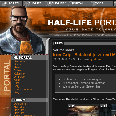
HL PORTAL
HALF-LIFE
HALF-LIFE 2
PORTAL
MODS
C
›› Willkommen! ››
123.304.956
Visits ››
18.313
registrier
NEWS
Source Mods
Iron Grip: Betatest jetzt und M
03.09.2006
|
17:30 Uhr
| von
Syndrom
Startseite
Suche
Die Iron Grip Entwickler laufen sich warm: Der (ha
News
angenommen, nur folgende Fragen müsst ihr bean
Artikel
Kolumnen
Umfragen
Frühere Beta-Testerfahrungen
Bilder
Files
Aus welcher Zeitzone du kommst
FAQ
Wann du Zeit zum Spielen hast
Kaufversionen
Blog
Ein neues Renderbild und erste Bilder der Beta-Tes
Übersicht
Half-Life
Half-Life 2
Half-Life 3