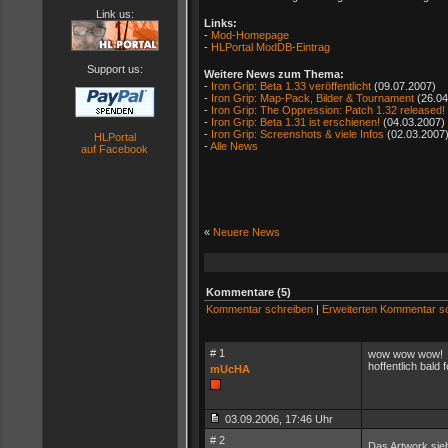
Link us:
Links:
-
Mod-Homepage
-
HLPortal ModDB-Eintrag
Support us:
Weitere News zum Thema:
-
Iron Grip: Beta 1.33 veröffentlicht
(09.07.2007)
-
Iron Grip: Map-Pack, Bilder & Tournament
(26.04
-
Iron Grip: The Oppression: Patch 1.32 released!
-
Iron Grip: Beta 1.31 ist erschienen!
(04.03.2007)
-
Iron Grip: Screenshots & viele Infos
(02.03.2007
HLPortal
-
Alle News
auf Facebook
«
Neuere News
Kommentare (5)
Kommentar schreiben
|
Erweiterten Kommentar s
# 1
wow wow wow!
hoffentlich bald f
mUcHA
03.09.2006, 17:46 Uhr
# 2
Das Artwork sie