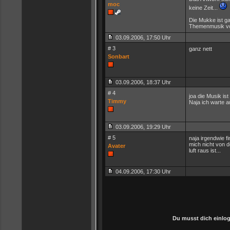
moc
keine Zeit...
Die Mukke ist ga
Themenmusik vo
03.09.2006, 17:50 Uhr
# 3
ganz nett
Sonbart
03.09.2006, 18:37 Uhr
# 4
joa die Musik is
Timmy
Naja ich warte 
03.09.2006, 19:29 Uhr
# 5
naja irgendwie f
mich nicht von d
Avater
luft raus ist...
04.09.2006, 17:30 Uhr
Du musst dich einlo