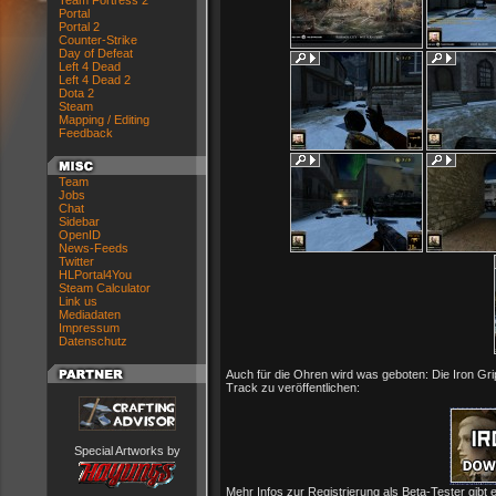
Team Fortress 2
Portal
Portal 2
Counter-Strike
Day of Defeat
Left 4 Dead
Left 4 Dead 2
Dota 2
Steam
Mapping / Editing
Feedback
Team
Jobs
Chat
Sidebar
OpenID
News-Feeds
Twitter
HLPortal4You
Steam Calculator
Link us
Mediadaten
Impressum
Datenschutz
Auch für die Ohren wird was geboten: Die Iron Gr
Track zu veröffentlichen:
Special Artworks by
Mehr Infos zur Registrierung als Beta-Tester gibt