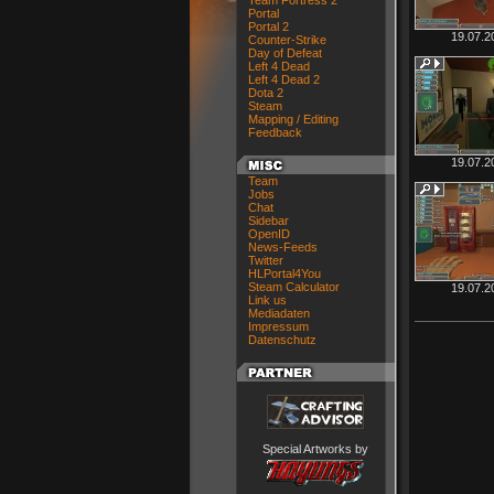
Team Fortress 2
Portal
Portal 2
19.07.2
Counter-Strike
Day of Defeat
Left 4 Dead
Left 4 Dead 2
Dota 2
Steam
Mapping / Editing
Feedback
19.07.2
Team
Jobs
Chat
Sidebar
OpenID
News-Feeds
Twitter
HLPortal4You
Steam Calculator
19.07.2
Link us
Mediadaten
Impressum
Datenschutz
Special Artworks by