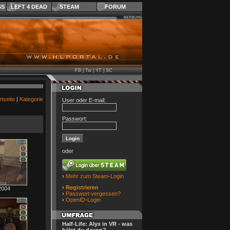
SS
LEFT 4 DEAD
STEAM
FORUM
FB
|
Tw
|
YT
|
SC
rtseite
|
Kategorie
User oder E-mail:
Passwort:
oder
›
Mehr zum Steam-Login
›
Registrieren
2004
›
Passwort vergessen?
›
OpenID-Login
Half-Life: Alyx in VR - was