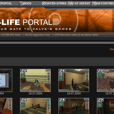
PORTAL
MODS
COUNTER-STRIKE
DAY OF DEFEAT
TEAM FORTRE
›
123.080.653
Visits ››
18.313
registrierte User ››
1070
Besucher online (0 auf dieser Seite)
Sta
004
19.07.2004
19.07.2004
19.07.