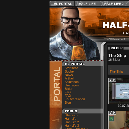
HL PORTAL
HALF-LIFE
HALF-LIFE 2
›› Willkommen! ›
BILDER
The Ship
16
Bilder
Startseite
..
Suche
The Ship
News
Artikel
Kolumnen
Umfragen
Bilder
Files
FAQ
Kaufversionen
Blog
19.07.2
Übersicht
Half-Life
Half-Life 2
Half-Life 3