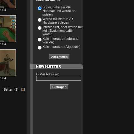
hälst du davon?
Super, habe ein VR-
2004
Headset und werde es
spielen
Werde mir hierfür VR-
Hardware zulegen
Interessiert, aber werde mir
kein Equipment dafür
kaufen
Kein Interesse (aufgrund
von VR)
2004
Kein Interesse (Allgemein)
E-Mail Adresse:
2004
Seiten
(1): [
1
]