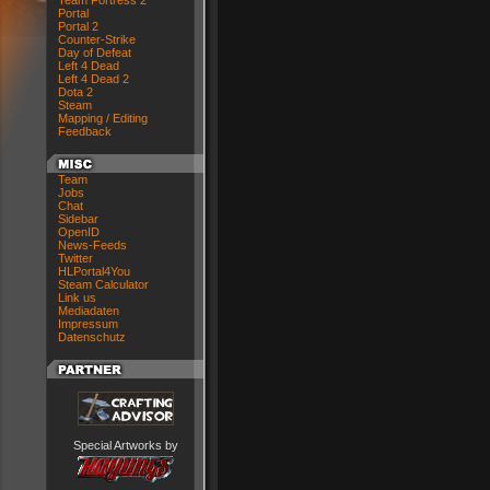
Team Fortress 2
Portal
Portal 2
Counter-Strike
Day of Defeat
Left 4 Dead
Left 4 Dead 2
Dota 2
Steam
Mapping / Editing
Feedback
Team
Jobs
Chat
Sidebar
OpenID
News-Feeds
Twitter
HLPortal4You
Steam Calculator
Link us
Mediadaten
Impressum
Datenschutz
Special Artworks by