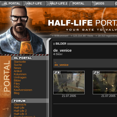
HL PORTAL
HALF-LIFE
HALF-LIFE 2
PORTAL
MODS
C
›› Willkommen! ››
123.214.367
Visits ››
18.313
registrier
BILDER
de_venice
4
Bilder
Startseite
..
Suche
de_venice
News
Artikel
Kolumnen
Umfragen
Bilder
Files
FAQ
Kaufversionen
Blog
21.07.2005
21.07.2005
Übersicht
Half-Life
Half-Life 2
Half-Life 3