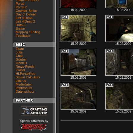
Team Fortress 2
Portal
Portal 2
15.02.2009
15.02.2009
Counter-Strike
Day of Defeat
Left 4 Dead
Left 4 Dead 2
Dota 2
Steam
Mapping / Editing
Feedback
15.02.2009
15.02.2009
Team
Jobs
Chat
Sidebar
OpenID
News-Feeds
Twitter
HLPortal4You
Steam Calculator
15.02.2009
15.02.2009
Link us
Mediadaten
Impressum
Datenschutz
15.02.2009
15.02.2009
Special Artworks by