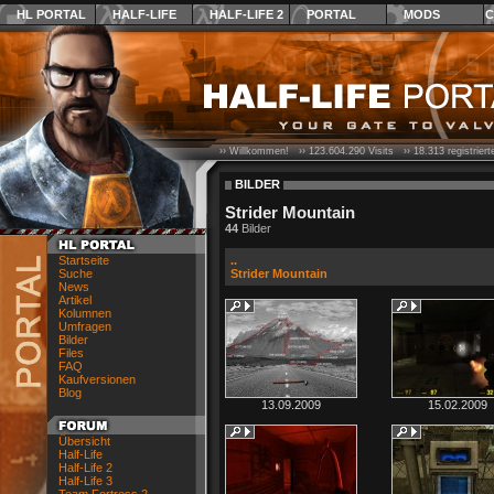
HL PORTAL
HALF-LIFE
HALF-LIFE 2
PORTAL
MODS
C
›› Willkommen! ››
123.604.290
Visits ››
18.313
registrier
BILDER
Strider Mountain
44
Bilder
Startseite
..
Suche
Strider Mountain
News
Artikel
Kolumnen
Umfragen
Bilder
Files
FAQ
Kaufversionen
Blog
13.09.2009
15.02.2009
Übersicht
Half-Life
Half-Life 2
Half-Life 3