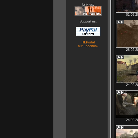
Link us:
01.05.2
Support us:
HLPortal
auf Facebook
28.02.2
24.02.2
24.02.2