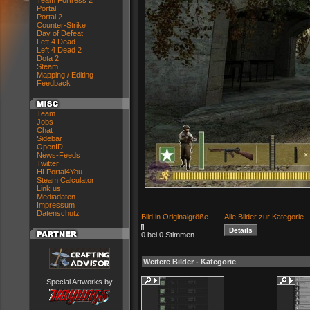
Team Fortress 2
Portal
Portal 2
Counter-Strike
Day of Defeat
Left 4 Dead
Left 4 Dead 2
Dota 2
Steam
Mapping / Editing
Feedback
Team
Jobs
Chat
Sidebar
OpenID
News-Feeds
Twitter
HLPortal4You
Steam Calculator
Link us
Mediadaten
Impressum
Datenschutz
Bild in Originalgröße
Alle Bilder zur Kategorie
0 bei 0 Stimmen
Weitere Bilder - Kategorie
Special Artworks by