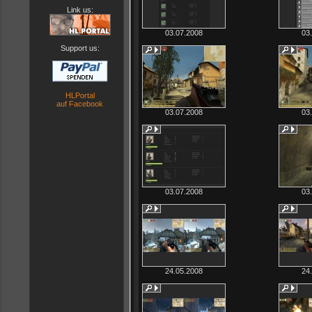
Link us:
03.07.2008
03
Support us:
HLPortal
auf Facebook
03.07.2008
03
03.07.2008
03
24.05.2008
24