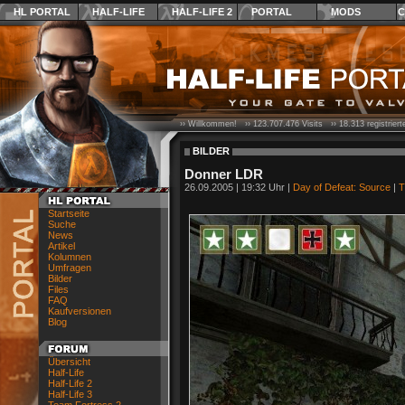
HL PORTAL
HALF-LIFE
HALF-LIFE 2
PORTAL
MODS
C
›› Willkommen! ››
123.707.476
Visits ››
18.313
registrier
BILDER
Donner LDR
26.09.2005 | 19:32 Uhr |
Day of Defeat: Source
|
T
Startseite
Suche
News
Artikel
Kolumnen
Umfragen
Bilder
Files
FAQ
Kaufversionen
Blog
Übersicht
Half-Life
Half-Life 2
Half-Life 3