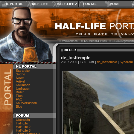
HL PORTAL
HALF-LIFE
HALF-LIFE 2
PORTAL
MODS
C
›› Willkommen! ››
122.919.864
Visits ››
18.313
registrier
BILDER
de_losttemple
23.07.2005 | 17:51 Uhr |
de_losttemple
|
Syndrom
Startseite
Suche
News
Artikel
Kolumnen
Umfragen
Bilder
Files
FAQ
Kaufversionen
Blog
Übersicht
Half-Life
Half-Life 2
Half-Life 3