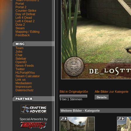
Team Fortress 2
Portal
Portal 2
Counter-Strike
Day of Defeat
Left 4 Dead
Left 4 Dead 2
Dota 2
Steam
Mapping / Editing
Feedback
Team
Jobs
Chat
Sidebar
OpenID
News-Feeds
Twitter
HLPortal4You
Steam Calculator
Link us
Mediadaten
Impressum
Datenschutz
Bild in Originalgröße
Alle Bilder zur Kategorie
9 bei 1 Stimmen
Weitere Bilder - Kategorie
Special Artworks by