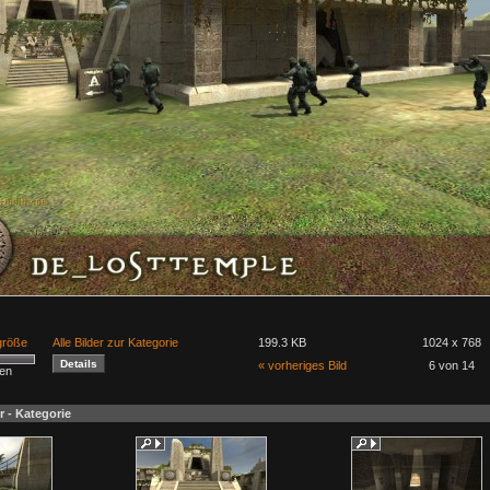
lgröße
Alle Bilder zur Kategorie
199.3 KB
1024 x 768
« vorheriges Bild
6 von 14
men
r - Kategorie