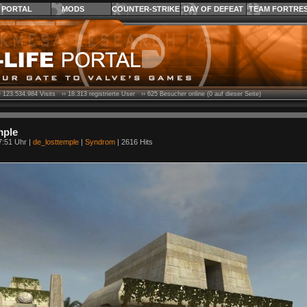
PORTAL
MODS
COUNTER-STRIKE
DAY OF DEFEAT
TEAM FORTRE
›
123.534.984
Visits ››
18.313
registrierte User ››
625
Besucher online (0 auf dieser Seite)
mple
7:51 Uhr |
de_losttemple
|
Syndrom
| 2616 Hits