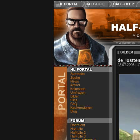
HL PORTAL
HALF-LIFE
HALF-LIFE 2
›› Willkommen! ›
BILDER
de_lostte
23.07.2005 | 1
Startseite
Suche
News
Artikel
Kolumnen
Umfragen
Bilder
Files
FAQ
Kaufversionen
Blog
Übersicht
Half-Life
Half-Life 2
Half-Life 3