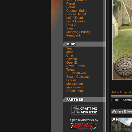
Team Fortress 2
Portal
Portal 2
Counter-Strike
Day of Defeat
Left 4 Dead
Left 4 Dead 2
Dota 2
Steam
Mapping / Editing
Feedback
Team
Jobs
Chat
Sidebar
OpenID
News-Feeds
Twitter
HLPortal4You
Steam Calculator
Link us
Mediadaten
Impressum
Datenschutz
Bild in Origina
10 bei 1 Stim
Weitere Bilde
Special Artworks by