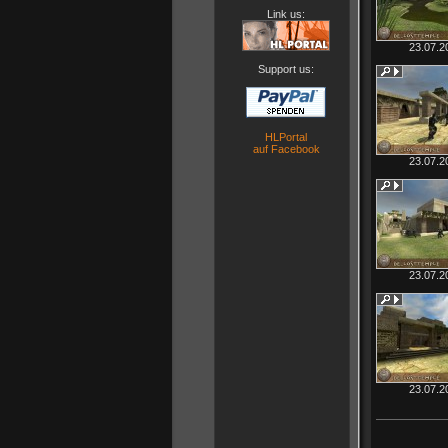
Link us:
23.07.2
Support us:
HLPortal
auf Facebook
23.07.2
23.07.2
23.07.2