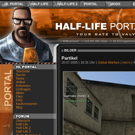
HL PORTAL
HALF-LIFE
HALF-LIFE 2
PORTAL
MODS
C
›› Willkommen! ››
123.351.091
Visits ››
18.313
registrier
BILDER
Partikel
20.07.2005 | 16:31 Uhr |
Global Warfare
|
micro
| 4
Startseite
Suche
News
Artikel
Kolumnen
Umfragen
Bilder
Files
FAQ
Kaufversionen
Blog
Übersicht
Half-Life
Half-Life 2
Half-Life 3