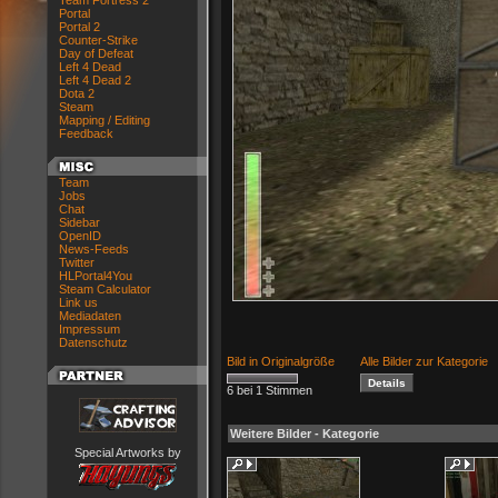
Team Fortress 2
Portal
Portal 2
Counter-Strike
Day of Defeat
Left 4 Dead
Left 4 Dead 2
Dota 2
Steam
Mapping / Editing
Feedback
Team
Jobs
Chat
Sidebar
OpenID
News-Feeds
Twitter
HLPortal4You
Steam Calculator
Link us
Mediadaten
Impressum
Datenschutz
Bild in Originalgröße
Alle Bilder zur Kategorie
6 bei 1 Stimmen
Weitere Bilder - Kategorie
Special Artworks by