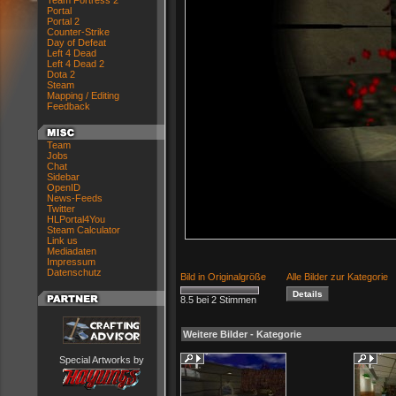
Team Fortress 2
Portal
Portal 2
Counter-Strike
Day of Defeat
Left 4 Dead
Left 4 Dead 2
Dota 2
Steam
Mapping / Editing
Feedback
Team
Jobs
Chat
Sidebar
OpenID
News-Feeds
Twitter
HLPortal4You
Steam Calculator
Link us
Mediadaten
Impressum
Datenschutz
Bild in Originalgröße
Alle Bilder zur Kategorie
8.5 bei 2 Stimmen
Weitere Bilder - Kategorie
Special Artworks by