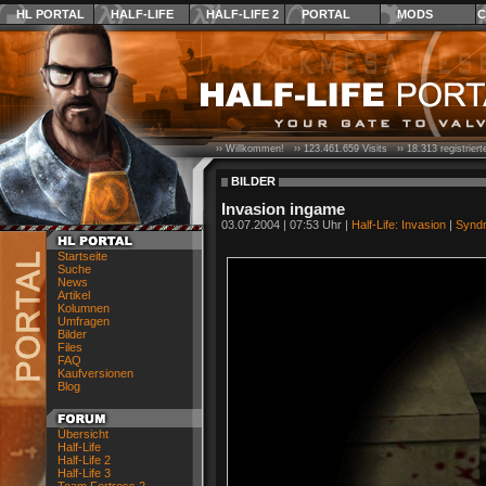
HL PORTAL
HALF-LIFE
HALF-LIFE 2
PORTAL
MODS
C
›› Willkommen! ››
123.461.659
Visits ››
18.313
registrier
BILDER
Invasion ingame
03.07.2004 | 07:53 Uhr |
Half-Life: Invasion
|
Synd
Startseite
Suche
News
Artikel
Kolumnen
Umfragen
Bilder
Files
FAQ
Kaufversionen
Blog
Übersicht
Half-Life
Half-Life 2
Half-Life 3