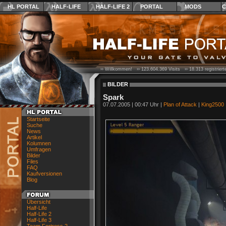
HL PORTAL
HALF-LIFE
HALF-LIFE 2
PORTAL
MODS
C
›› Willkommen! ››
123.604.369
Visits ››
18.313
registrier
BILDER
Spark
07.07.2005 | 00:47 Uhr |
Plan of Attack
|
King2500
Startseite
Suche
News
Artikel
Kolumnen
Umfragen
Bilder
Files
FAQ
Kaufversionen
Blog
Übersicht
Half-Life
Half-Life 2
Half-Life 3