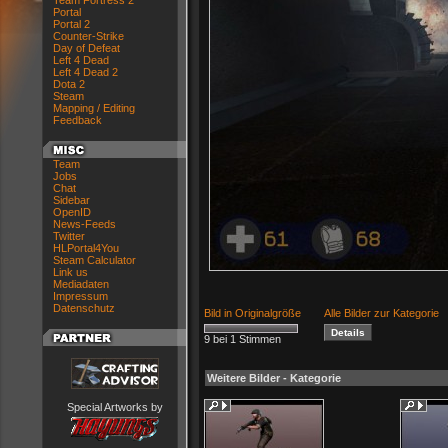
Team Fortress 2
Portal
Portal 2
Counter-Strike
Day of Defeat
Left 4 Dead
Left 4 Dead 2
Dota 2
Steam
Mapping / Editing
Feedback
Team
Jobs
Chat
Sidebar
OpenID
News-Feeds
Twitter
HLPortal4You
Steam Calculator
Link us
Mediadaten
Impressum
Datenschutz
Bild in Originalgröße
Alle Bilder zur Kategorie
9 bei 1 Stimmen
Weitere Bilder - Kategorie
Special Artworks by