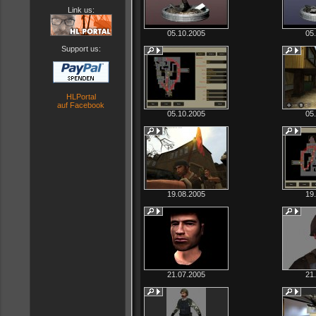
Link us:
05.10.2005
05
Support us:
HLPortal
auf Facebook
05.10.2005
05
19.08.2005
19
21.07.2005
21