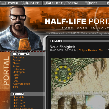
HL PORTAL
HALF-LIFE
HALF-LIFE 2
PORTAL
MODS
C
›› Willkommen! ››
123.693.801
Visits ››
18.313
registrier
BILDER
Neue Fähigkeit
18.06.2005 | 20:03 Uhr |
Eclipse Review
|
Toto
| 18
Startseite
Suche
News
Artikel
Kolumnen
Umfragen
Bilder
Files
FAQ
Kaufversionen
Blog
Übersicht
Half-Life
Half-Life 2
Half-Life 3