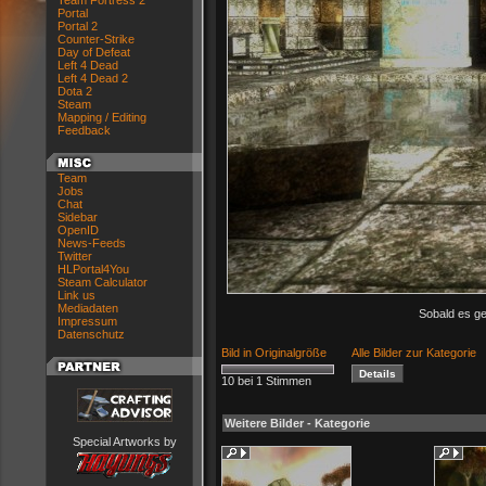
Team Fortress 2
Portal
Portal 2
Counter-Strike
Day of Defeat
Left 4 Dead
Left 4 Dead 2
Dota 2
Steam
Mapping / Editing
Feedback
Team
Jobs
Chat
Sidebar
OpenID
News-Feeds
Twitter
HLPortal4You
Steam Calculator
Link us
Mediadaten
Sobald es ges
Impressum
Datenschutz
Bild in Originalgröße
Alle Bilder zur Kategorie
10 bei 1 Stimmen
Weitere Bilder - Kategorie
Special Artworks by