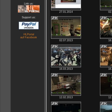
Link us:
27.01.2014
02
Support us:
HLPortal
auf Facebook
02.07.2013
16
16.03.2013
16
12.02.2013
12