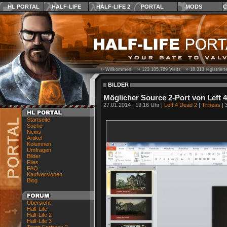
HL PORTAL
HALF-LIFE
HALF-LIFE 2
PORTAL
MODS
C
›› Willkommen! ››
123.105.769
Visits ››
18.313
registrier
BILDER
Möglicher Source 2-Port von Left 
27.01.2014 | 19:16 Uhr |
Left 4 Dead 2
|
Trineas
| 
Startseite
Suche
News
Artikel
Kolumnen
Umfragen
Bilder
Files
FAQ
Kaufversionen
Blog
Übersicht
Half-Life
Half-Life 2
Half-Life 3