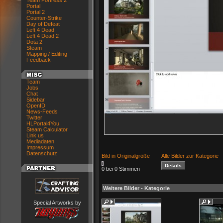
Team Fortress 2
Portal
Portal 2
Counter-Strike
Day of Defeat
Left 4 Dead
Left 4 Dead 2
Dota 2
Steam
Mapping / Editing
Feedback
Team
Jobs
Chat
Sidebar
OpenID
News-Feeds
Twitter
HLPortal4You
Steam Calculator
Link us
Mediadaten
Impressum
Datenschutz
Bild in Originalgröße
Alle Bilder zur Kategorie
0 bei 0 Stimmen
Weitere Bilder - Kategorie
Special Artworks by