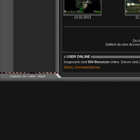
12.02.2013
12
Du h
Solltest du eine Accou
USER ONLINE
Insgesamt sind
504 Benutzer
online. Davon sind 2 
Dekto
,
GermanDarknes