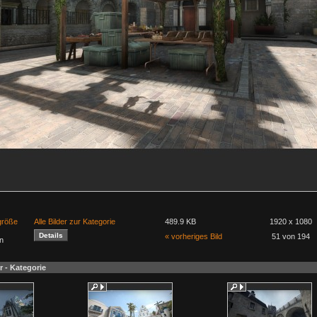
lgröße
Alle Bilder zur Kategorie
489.9 KB
1920 x 1080
« vorheriges Bild
51 von 194
n
r - Kategorie