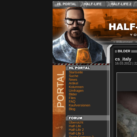
HL PORTAL
HALF-LIFE
HALF-LIFE 2
›› Willkommen! ›
BILDER
cs_italy
16.03.2012 | 2
Startseite
Suche
News
Artikel
Kolumnen
Umfragen
Bilder
Files
FAQ
Kaufversionen
Blog
Übersicht
Half-Life
Half-Life 2
Half-Life 3