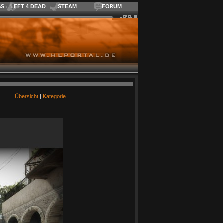
SS
LEFT 4 DEAD
STEAM
FORUM
Übersicht
|
Kategorie