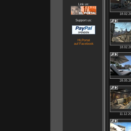
Link us:
18.02.2
Support us:
HLPortal
auf Facebook
18.02.2
28.05.2
11.12.2