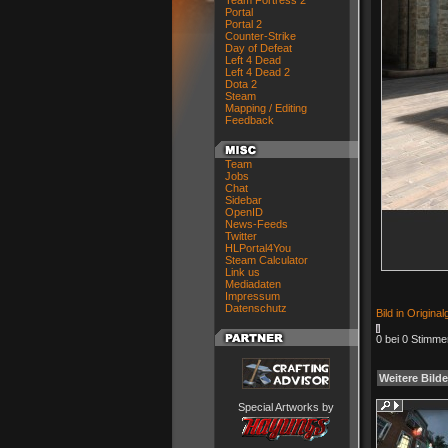
Team Fortress 2
Portal
Portal 2
Counter-Strike
Day of Defeat
Left 4 Dead
Left 4 Dead 2
Dota 2
Steam
Mapping / Editing
Feedback
Team
Jobs
Chat
Sidebar
OpenID
News-Feeds
Twitter
HLPortal4You
Steam Calculator
Link us
Mediadaten
Impressum
Datenschutz
Bild in Origina
0 bei 0 Stimme
Weitere Bilde
Special Artworks by