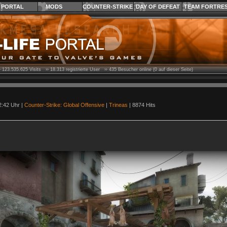
PORTAL
MODS
COUNTER-STRIKE
DAY OF DEFEAT
TEAM FORTRE
›
123.535.625
Visits ››
18.313
registrierte User ››
435
Besucher online (0 auf dieser Seite)
2:42 Uhr |
Counter-Strike: Global Offensive
|
Trineas
| 8874 Hits