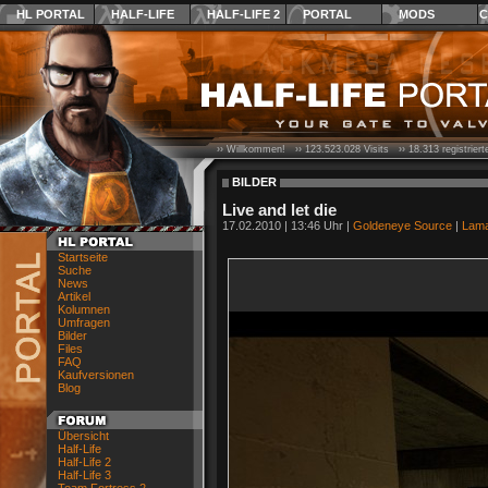
HL PORTAL
HALF-LIFE
HALF-LIFE 2
PORTAL
MODS
C
›› Willkommen! ››
123.523.028
Visits ››
18.313
registrier
BILDER
Live and let die
17.02.2010 | 13:46 Uhr |
Goldeneye Source
|
Lama
Startseite
Suche
News
Artikel
Kolumnen
Umfragen
Bilder
Files
FAQ
Kaufversionen
Blog
Übersicht
Half-Life
Half-Life 2
Half-Life 3