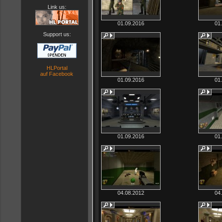
Link us:
01.09.2016
01
Support us:
HLPortal
auf Facebook
01.09.2016
01
01.09.2016
01
04.08.2012
04