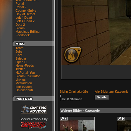
Team Fortress 2
Portal
Portal 2
Counter-Strike
Day of Defeat
Left 4 Dead
Left 4 Dead 2
Dota 2
Steam
Mapping / Editing
Feedback
Team
Jobs
Chat
Sidebar
OpenID
News-Feeds
Twitter
HLPortal4You
Steam Calculator
Link us
Mediadaten
Impressum
Datenschutz
Bild in Originalgröße
Alle Bilder zur Kategorie
0 bei 0 Stimmen
Weitere Bilder - Kategorie
Special Artworks by