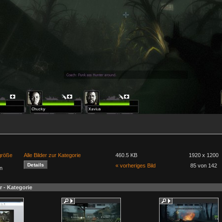
lgröße
Alle Bilder zur Kategorie
460.5 KB
1920 x 1200
« vorheriges Bild
85 von 142
n
r - Kategorie