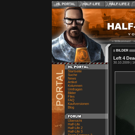
HL PORTAL
HALF-LIFE
HALF-LIFE 2
›› Willkommen! ›
BILDER
Left 4 Dea
30.10.2009 | 1
Startseite
Suche
News
Artikel
Kolumnen
Umfragen
Bilder
Files
FAQ
Kaufversionen
Blog
Übersicht
Half-Life
Half-Life 2
Half-Life 3