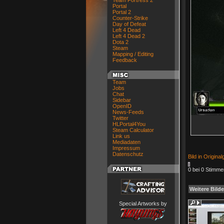
Team Fortress 2
Portal
Portal 2
Counter-Strike
Day of Defeat
Left 4 Dead
Left 4 Dead 2
Dota 2
Steam
Mapping / Editing
Feedback
Team
Jobs
Chat
Sidebar
OpenID
News-Feeds
Twitter
HLPortal4You
Steam Calculator
Link us
Mediadaten
Impressum
Datenschutz
Bild in Origina
0 bei 0 Stimme
Weitere Bilde
Special Artworks by