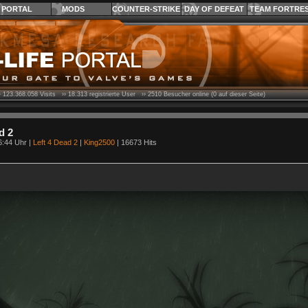
PORTAL
MODS
COUNTER-STRIKE
DAY OF DEFEAT
TEAM FORTRE
›
123.368.058
Visits ››
18.313
registrierte User ››
2510
Besucher online (0 auf dieser Seite)
d 2
6:44 Uhr |
Left 4 Dead 2
|
King2500
| 16673 Hits