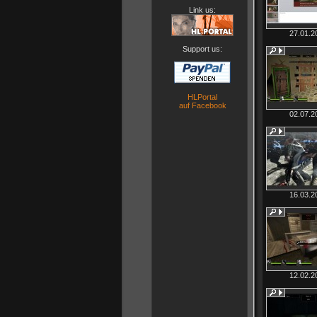
Link us:
27.01.2
Support us:
HLPortal
auf Facebook
02.07.2
16.03.2
12.02.2