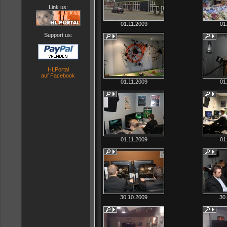
Link us:
01.11.2009
01
Support us:
HLPortal
auf Facebook
01.11.2009
01
01.11.2009
01
30.10.2009
30