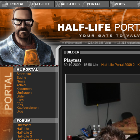
HL PORTAL
HALF-LIFE
HALF-LIFE 2
PORTAL
MODS
C
›› Willkommen! ››
123.460.688
Visits ››
18.313
registrier
BILDER
Playtest
30.10.2009 | 15:58 Uhr |
Half-Life Portal 2009 2
|
K
Startseite
Suche
News
Artikel
Kolumnen
Umfragen
Bilder
Files
FAQ
Kaufversionen
Blog
Übersicht
Half-Life
Half-Life 2
Half-Life 3