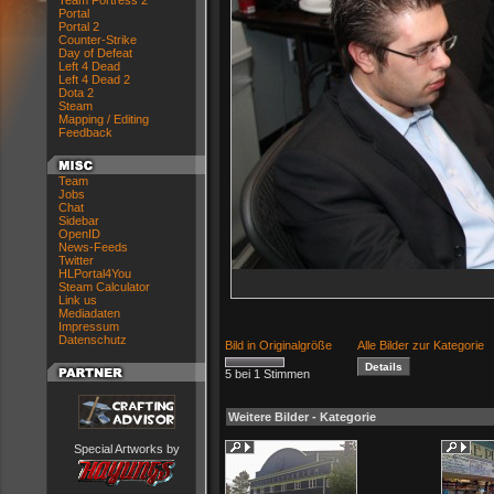
Team Fortress 2
Portal
Portal 2
Counter-Strike
Day of Defeat
Left 4 Dead
Left 4 Dead 2
Dota 2
Steam
Mapping / Editing
Feedback
Team
Jobs
Chat
Sidebar
OpenID
News-Feeds
Twitter
HLPortal4You
Steam Calculator
Link us
Mediadaten
Impressum
Datenschutz
Bild in Originalgröße
Alle Bilder zur Kategorie
5 bei 1 Stimmen
Weitere Bilder - Kategorie
Special Artworks by