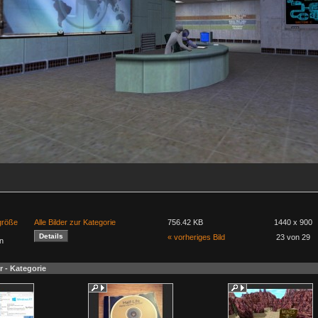
lgröße
Alle Bilder zur Kategorie
756.42 KB
1440 x 900
« vorheriges Bild
23 von 29
n
r - Kategorie