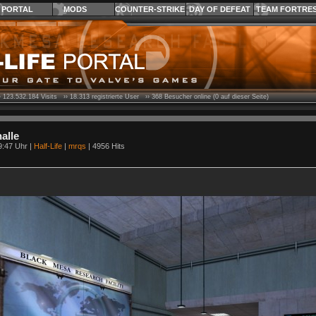
PORTAL
MODS
COUNTER-STRIKE
DAY OF DEFEAT
TEAM FORTRE
›
123.532.184
Visits ››
18.313
registrierte User ››
368
Besucher online (0 auf dieser Seite)
alle
9:47 Uhr |
Half-Life
|
mrqs
| 4956 Hits