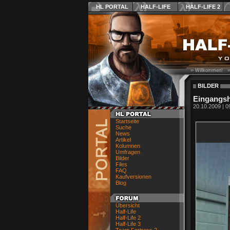
HL PORTAL
HALF-LIFE
HALF-LIFE 2
›› Willkommen! ›
BILDER
Eingangsh
20.10.2009 | 0
Startseite
Suche
News
Artikel
Kolumnen
Umfragen
Bilder
Files
FAQ
Kaufversionen
Blog
Übersicht
Half-Life
Half-Life 2
Half-Life 3