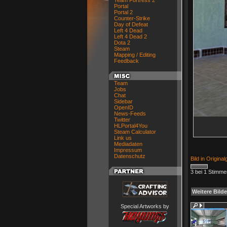
Team Fortress 2
Portal
Portal 2
Counter-Strike
Day of Defeat
Left 4 Dead
Left 4 Dead 2
Dota 2
Steam
Mapping / Editing
Feedback
Team
Jobs
Chat
Sidebar
OpenID
News-Feeds
Twitter
HLPortal4You
Steam Calculator
Link us
Mediadaten
Impressum
Datenschutz
Bild in Origina
3 bei 1 Stimme
Weitere Bilde
Special Artworks by