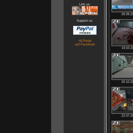
Link us:
26.09.2
Support us:
HLPortal
auf Facebook
19.03.2
20.10.2
22.07.2