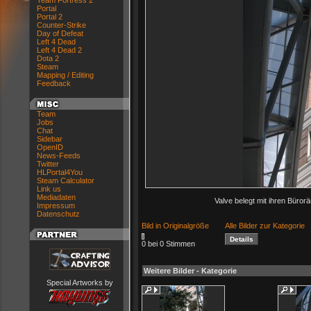
Team Fortress 2
Portal
Portal 2
Counter-Strike
Day of Defeat
Left 4 Dead
Left 4 Dead 2
Dota 2
Steam
Mapping / Editing
Feedback
Team
Jobs
Chat
Sidebar
OpenID
News-Feeds
Twitter
HLPortal4You
Steam Calculator
Link us
Mediadaten
Valve belegt mit ihren Büror
Impressum
Datenschutz
Bild in Originalgröße
Alle Bilder zur Kategorie
0 bei 0 Stimmen
Weitere Bilder - Kategorie
Special Artworks by