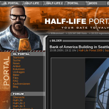
HL PORTAL
HALF-LIFE
HALF-LIFE 2
PORTAL
MODS
C
›› Willkommen! ››
123.547.048
Visits ››
18.313
registrier
BILDER
Bank of America Building in Seattl
10.08.2009 | 19:11 Uhr |
Half-Life Portal 2009
|
Squ
Startseite
Suche
News
Artikel
Kolumnen
Umfragen
Bilder
Files
FAQ
Kaufversionen
Blog
Übersicht
Half-Life
Half-Life 2
Half-Life 3