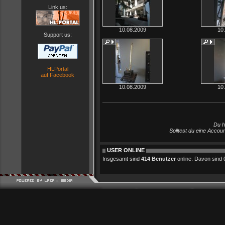
Link us:
10.08.2009
10
Support us:
HLPortal
auf Facebook
10.08.2009
10
Du h
Solltest du eine Accou
USER ONLINE
Insgesamt sind
414 Benutzer
online. Davon sind 0 