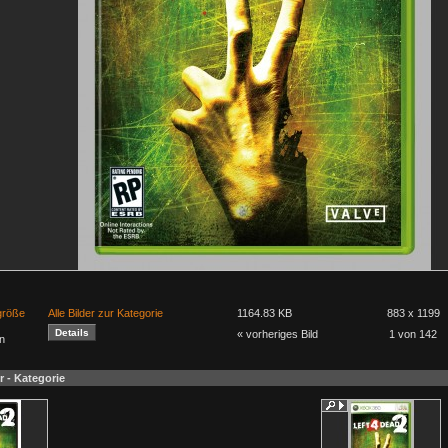
lgröße
Alle Bilder zur Kategorie
1164.83 KB
883 x 1199
« vorheriges Bild
1 von 142
n
r - Kategorie