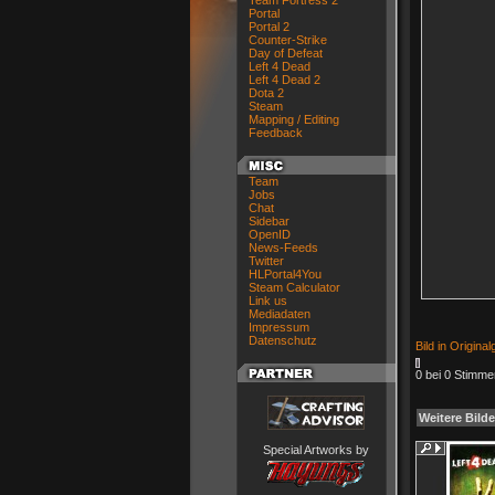
Team Fortress 2
Portal
Portal 2
Counter-Strike
Day of Defeat
Left 4 Dead
Left 4 Dead 2
Dota 2
Steam
Mapping / Editing
Feedback
Team
Jobs
Chat
Sidebar
OpenID
News-Feeds
Twitter
HLPortal4You
Steam Calculator
Link us
Mediadaten
Impressum
Datenschutz
Bild in Origina
0 bei 0 Stimme
Weitere Bilde
Special Artworks by