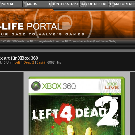
PORTAL
MODS
COUNTER-STRIKE
DAY OF DEFEAT
TEAM FORTRE
›
122.996.376
Visits ››
18.313
registrierte User ››
1002
Besucher online (0 auf dieser Seite)
x art für XBox 360
8:46 Uhr |
Left 4 Dead 2
|
Jasiri
| 6067 Hits