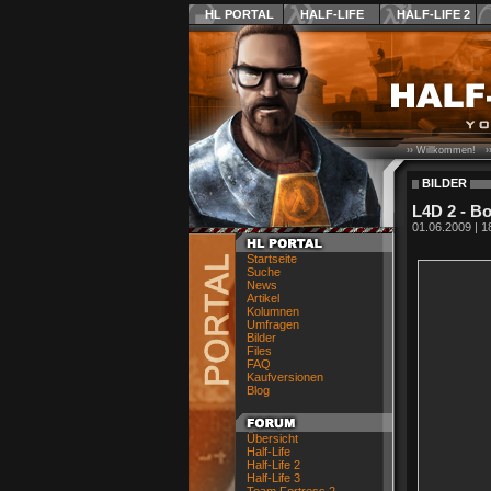
HL PORTAL
HALF-LIFE
HALF-LIFE 2
›› Willkommen! ›
BILDER
L4D 2 - Bo
01.06.2009 | 1
Startseite
Suche
News
Artikel
Kolumnen
Umfragen
Bilder
Files
FAQ
Kaufversionen
Blog
Übersicht
Half-Life
Half-Life 2
Half-Life 3