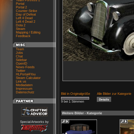
Team Fortress 2
Portal
Portal 2
Counter-Strike
Day of Defeat
Left 4 Dead
Left 4 Dead 2
Dota 2
Steam
Mapping / Editing
Feedback
Team
Jobs
Chat
Sidebar
OpenID
News-Feeds
Twitter
HLPortal4You
Steam Calculator
Link us
Mediadaten
Impressum
Datenschutz
Bild in Originalgröße
Alle Bilder zur Kategorie
9 bei 1 Stimmen
Weitere Bilder - Kategorie
Special Artworks by