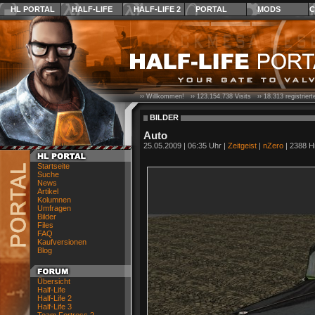
HL PORTAL
HALF-LIFE
HALF-LIFE 2
PORTAL
MODS
C
›› Willkommen! ››
123.154.738
Visits ››
18.313
registrier
BILDER
Auto
25.05.2009 | 06:35 Uhr |
Zeitgeist
|
nZero
| 2388 Hi
Startseite
Suche
News
Artikel
Kolumnen
Umfragen
Bilder
Files
FAQ
Kaufversionen
Blog
Übersicht
Half-Life
Half-Life 2
Half-Life 3