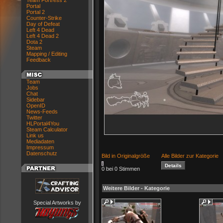
Team Fortress 2
Portal
Portal 2
Counter-Strike
Day of Defeat
Left 4 Dead
Left 4 Dead 2
Dota 2
Steam
Mapping / Editing
Feedback
Team
Jobs
Chat
Sidebar
OpenID
News-Feeds
Twitter
HLPortal4You
Steam Calculator
Link us
Mediadaten
Impressum
Datenschutz
Bild in Originalgröße
Alle Bilder zur Kategorie
0 bei 0 Stimmen
Weitere Bilder - Kategorie
Special Artworks by