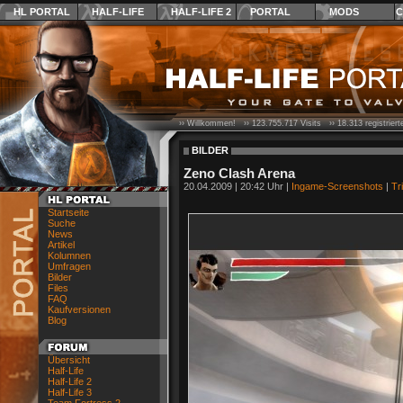
HL PORTAL
HALF-LIFE
HALF-LIFE 2
PORTAL
MODS
C
›› Willkommen! ››
123.755.717
Visits ››
18.313
registrier
BILDER
Zeno Clash Arena
20.04.2009 | 20:42 Uhr |
Ingame-Screenshots
|
Tr
Startseite
Suche
News
Artikel
Kolumnen
Umfragen
Bilder
Files
FAQ
Kaufversionen
Blog
Übersicht
Half-Life
Half-Life 2
Half-Life 3