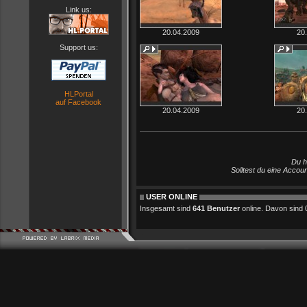
Link us:
20.04.2009
20
Support us:
HLPortal
auf Facebook
20.04.2009
20
Du h
Solltest du eine Accou
USER ONLINE
Insgesamt sind
641 Benutzer
online. Davon sind 0 