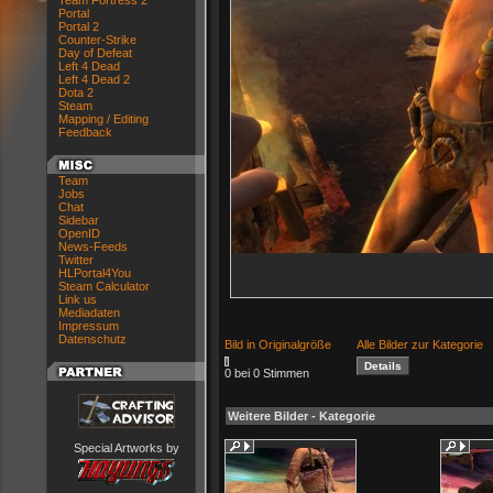
Team Fortress 2
Portal
Portal 2
Counter-Strike
Day of Defeat
Left 4 Dead
Left 4 Dead 2
Dota 2
Steam
Mapping / Editing
Feedback
Team
Jobs
Chat
Sidebar
OpenID
News-Feeds
Twitter
HLPortal4You
Steam Calculator
Link us
Mediadaten
Impressum
Datenschutz
Bild in Originalgröße
Alle Bilder zur Kategorie
0 bei 0 Stimmen
Weitere Bilder - Kategorie
Special Artworks by