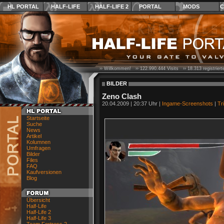
HL PORTAL
HALF-LIFE
HALF-LIFE 2
PORTAL
MODS
C
›› Willkommen! ››
122.990.444
Visits ››
18.313
registrier
BILDER
Zeno Clash
20.04.2009 | 20:37 Uhr |
Ingame-Screenshots
|
Tr
Startseite
Suche
News
Artikel
Kolumnen
Umfragen
Bilder
Files
FAQ
Kaufversionen
Blog
Übersicht
Half-Life
Half-Life 2
Half-Life 3