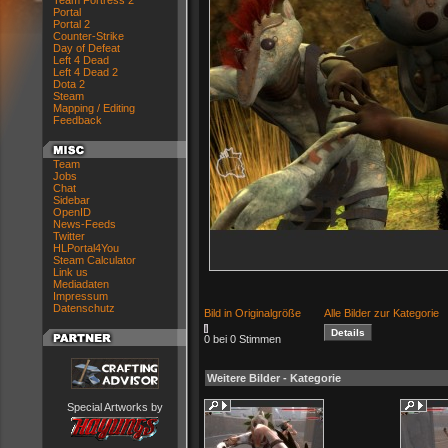
Team Fortress 2
Portal
Portal 2
Counter-Strike
Day of Defeat
Left 4 Dead
Left 4 Dead 2
Dota 2
Steam
Mapping / Editing
Feedback
Team
Jobs
Chat
Sidebar
OpenID
News-Feeds
Twitter
HLPortal4You
Steam Calculator
Link us
Mediadaten
Impressum
Datenschutz
Bild in Originalgröße
Alle Bilder zur Kategorie
0 bei 0 Stimmen
Weitere Bilder - Kategorie
Special Artworks by