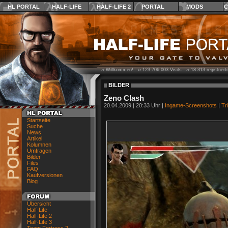
HL PORTAL
HALF-LIFE
HALF-LIFE 2
PORTAL
MODS
C
›› Willkommen! ››
123.706.003
Visits ››
18.313
registrier
BILDER
Zeno Clash
20.04.2009 | 20:33 Uhr |
Ingame-Screenshots
|
Tr
Startseite
Suche
News
Artikel
Kolumnen
Umfragen
Bilder
Files
FAQ
Kaufversionen
Blog
Übersicht
Half-Life
Half-Life 2
Half-Life 3