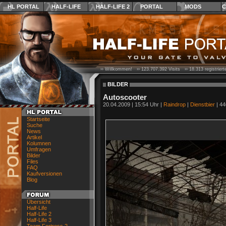
HL PORTAL
HALF-LIFE
HALF-LIFE 2
PORTAL
MODS
C
›› Willkommen! ››
123.707.392
Visits ››
18.313
registrier
BILDER
Autoscooter
20.04.2009 | 15:54 Uhr |
Raindrop
|
Dienstbier
| 44
Startseite
Suche
News
Artikel
Kolumnen
Umfragen
Bilder
Files
FAQ
Kaufversionen
Blog
Übersicht
Half-Life
Half-Life 2
Half-Life 3