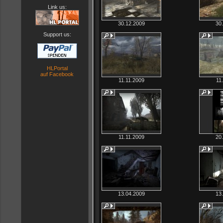
Link us:
30.12.2009
30
Support us:
HLPortal
auf Facebook
11.11.2009
11
11.11.2009
20
13.04.2009
13