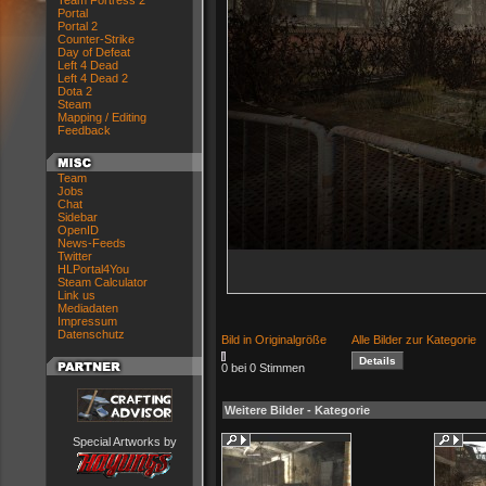
Team Fortress 2
Portal
Portal 2
Counter-Strike
Day of Defeat
Left 4 Dead
Left 4 Dead 2
Dota 2
Steam
Mapping / Editing
Feedback
Team
Jobs
Chat
Sidebar
OpenID
News-Feeds
Twitter
HLPortal4You
Steam Calculator
Link us
Mediadaten
Impressum
Datenschutz
Bild in Originalgröße
Alle Bilder zur Kategorie
0 bei 0 Stimmen
Weitere Bilder - Kategorie
Special Artworks by