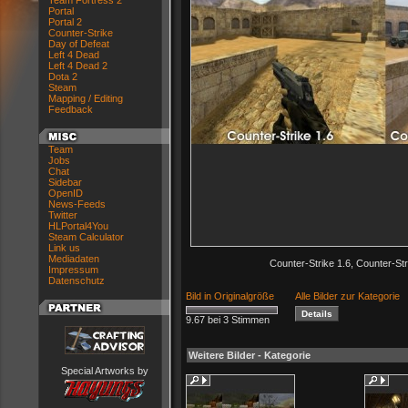
Team Fortress 2
Portal
Portal 2
Counter-Strike
Day of Defeat
Left 4 Dead
Left 4 Dead 2
Dota 2
Steam
Mapping / Editing
Feedback
Team
Jobs
Chat
Sidebar
OpenID
News-Feeds
Twitter
HLPortal4You
Steam Calculator
Link us
Mediadaten
Counter-Strike 1.6, Counter-Str
Impressum
Datenschutz
Bild in Originalgröße
Alle Bilder zur Kategorie
9.67 bei 3 Stimmen
Weitere Bilder - Kategorie
Special Artworks by