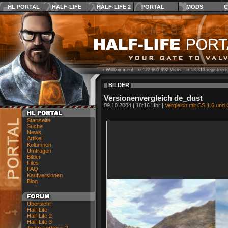
HL PORTAL
HALF-LIFE
HALF-LIFE 2
PORTAL
MODS
C
›› Willkommen! ››
122.905.992
Visits ››
18.313
registrier
BILDER
Versionenvergleich de_dust
09.10.2004 | 18:16 Uhr |
Vergleich mit CS 1.6 und
Startseite
Suche
News
Artikel
Kolumnen
Umfragen
Bilder
Files
FAQ
Kaufversionen
Blog
Übersicht
Half-Life
Half-Life 2
Half-Life 3