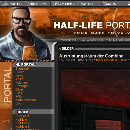
HL PORTAL
HALF-LIFE
HALF-LIFE 2
PORTAL
MODS
C
›› Willkommen! ››
123.123.569
Visits ››
18.313
registrier
BILDER
Ausrüstungsraum der Combine
15.02.2009 | 18:26 Uhr |
Strider Mountain
|
Dienstb
Startseite
Suche
News
Artikel
Kolumnen
Umfragen
Bilder
Files
FAQ
Kaufversionen
Blog
Übersicht
Half-Life
Half-Life 2
Half-Life 3