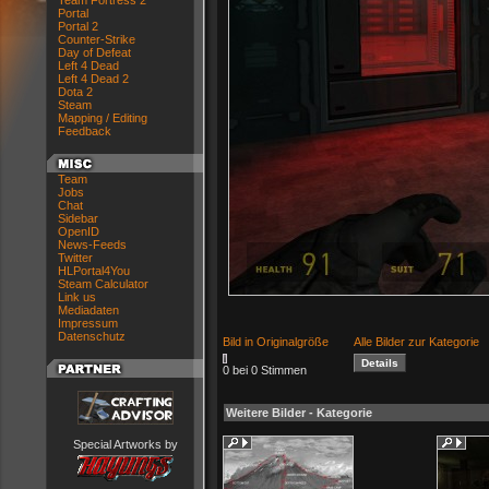
Team Fortress 2
Portal
Portal 2
Counter-Strike
Day of Defeat
Left 4 Dead
Left 4 Dead 2
Dota 2
Steam
Mapping / Editing
Feedback
Team
Jobs
Chat
Sidebar
OpenID
News-Feeds
Twitter
HLPortal4You
Steam Calculator
Link us
Mediadaten
Impressum
Datenschutz
Bild in Originalgröße
Alle Bilder zur Kategorie
0 bei 0 Stimmen
Weitere Bilder - Kategorie
Special Artworks by