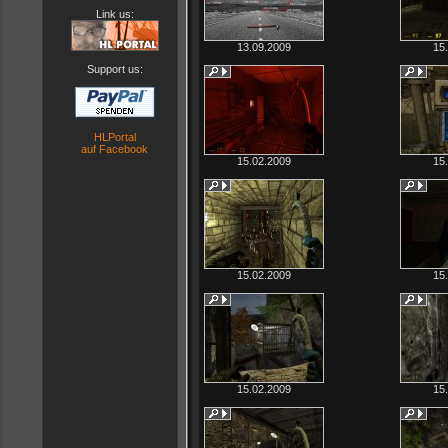
Link us:
13.09.2009
15
Support us:
HLPortal
auf Facebook
15.02.2009
15
15.02.2009
15
15.02.2009
15