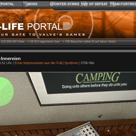
PORTAL
MODS
COUNTER-STRIKE
DAY OF DEFEAT
TEAM FORTRE
›
122.930.240
Visits ››
18.313
registrierte User ››
339
Besucher online (0 auf dieser Seite)
Innereien
6:51 Uhr |
Erste Impressionen aus der Full
|
Syndrom
| 3796 Hits