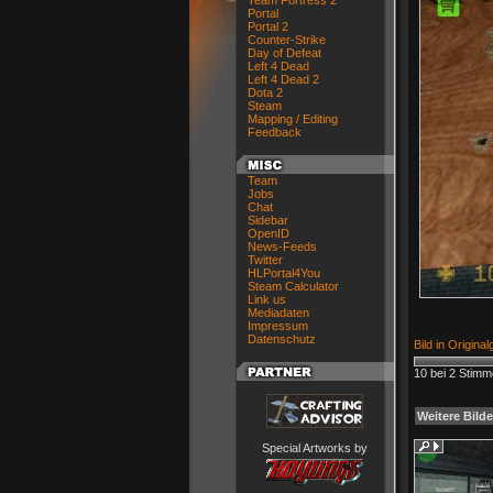
Team Fortress 2
Portal
Portal 2
Counter-Strike
Day of Defeat
Left 4 Dead
Left 4 Dead 2
Dota 2
Steam
Mapping / Editing
Feedback
Team
Jobs
Chat
Sidebar
OpenID
News-Feeds
Twitter
HLPortal4You
Steam Calculator
Link us
Mediadaten
Impressum
Datenschutz
Bild in Origina
10 bei 2 Stim
Weitere Bilde
Special Artworks by