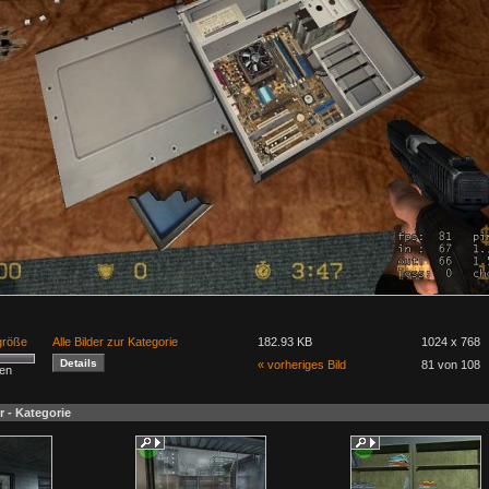
lgröße
Alle Bilder zur Kategorie
182.93 KB
1024 x 768
« vorheriges Bild
81 von 108
men
r - Kategorie