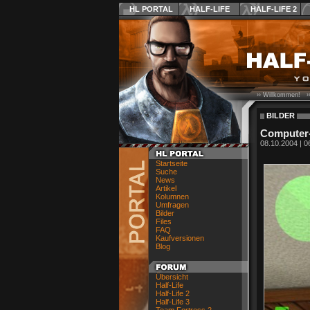
HL PORTAL
HALF-LIFE
HALF-LIFE 2
›› Willkommen! ›
BILDER
Computer-
08.10.2004 | 0
Startseite
Suche
News
Artikel
Kolumnen
Umfragen
Bilder
Files
FAQ
Kaufversionen
Blog
Übersicht
Half-Life
Half-Life 2
Half-Life 3