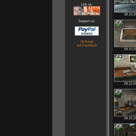
Link us:
08.10.2
Support us:
HLPortal
auf Facebook
08.10.2
08.10.2
08.10.2