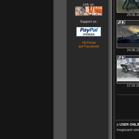
Link us:
29.06.2
Support us:
HLPortal
auf Facebook
24.06.2
17.02.2
USER ONLI
Insgesamt sin