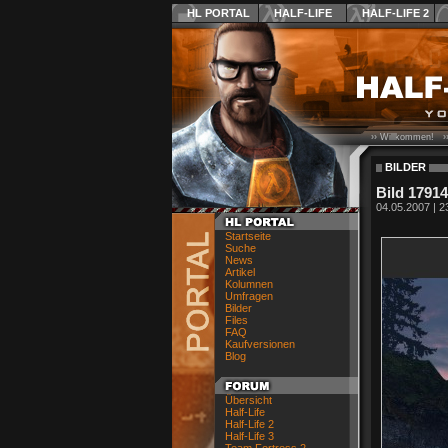
HL PORTAL
HALF-LIFE
HALF-LIFE 2
›› Willkommen! ›
BILDER
Bild 17914
04.05.2007 | 2
Startseite
Suche
News
Artikel
Kolumnen
Umfragen
Bilder
Files
FAQ
Kaufversionen
Blog
Übersicht
Half-Life
Half-Life 2
Half-Life 3