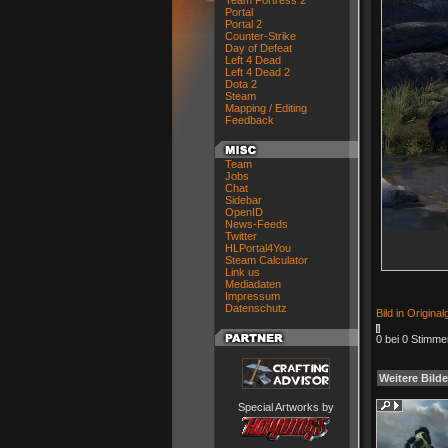
Team Fortress 2
Portal
Portal 2
Counter-Strike
Day of Defeat
Left 4 Dead
Left 4 Dead 2
Dota 2
Steam
Mapping / Editing
Feedback
Team
Jobs
Chat
Sidebar
OpenID
News-Feeds
Twitter
HLPortal4You
Steam Calculator
Link us
Mediadaten
Impressum
Datenschutz
Bild in Origina
0 bei 0 Stimme
Weitere Bilde
Special Artworks by