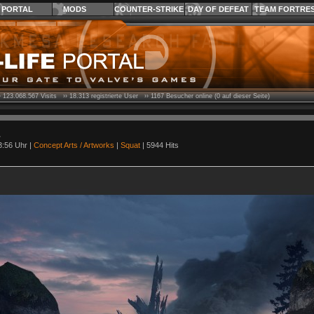
PORTAL
MODS
COUNTER-STRIKE
DAY OF DEFEAT
TEAM FORTRE
›
123.068.567
Visits ››
18.313
registrierte User ››
1167
Besucher online (0 auf dieser Seite)
3:56 Uhr |
Concept Arts / Artworks
|
Squat
| 5944 Hits