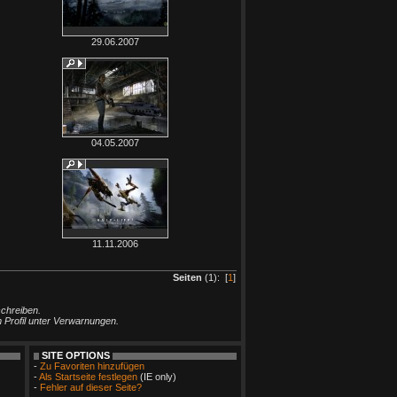
29.06.2007
04.05.2007
11.11.2006
Seiten
(1): [
1
]
schreiben.
m Profil unter Verwarnungen.
SITE OPTIONS
-
Zu Favoriten hinzufügen
-
Als Startseite festlegen
(IE only)
-
Fehler auf dieser Seite?