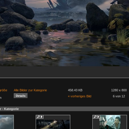
lgröße
Alle Bilder zur Kategorie
458.43 KB
1280 x 800
« vorheriges Bild
6 von 12
n
r - Kategorie