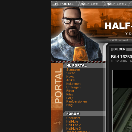
HL PORTAL
HALF-LIFE
HALF-LIFE 2
›› Willkommen! ›
BILDER
Bild 16250
16.12.2006 | 1
Startseite
Suche
News
Artikel
Kolumnen
Umfragen
Bilder
Files
FAQ
Kaufversionen
Blog
Übersicht
Half-Life
Half-Life 2
Half-Life 3