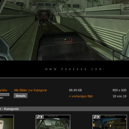
lgröße
Alle Bilder zur Kategorie
88.49 KB
800 x 600
« vorheriges Bild
18 von 19
men
r - Kategorie