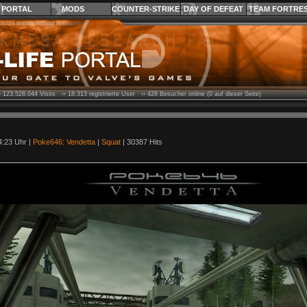
PORTAL
MODS
COUNTER-STRIKE
DAY OF DEFEAT
TEAM FORTRE
›
123.528.044
Visits ››
18.313
registrierte User ››
428
Besucher online (0 auf dieser Seite)
4:23 Uhr |
Poke646: Vendetta
|
Squat
| 30387 Hits