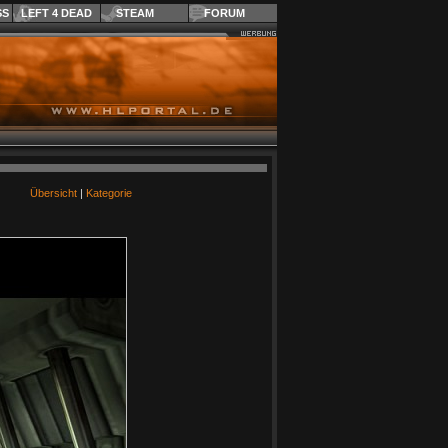
SS
LEFT 4 DEAD
STEAM
FORUM
Übersicht
|
Kategorie