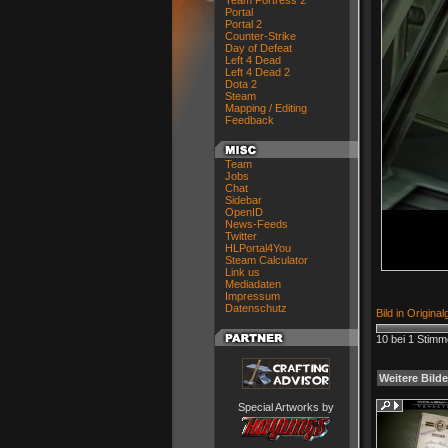
Team Fortress 2
Portal
Portal 2
Counter-Strike
Day of Defeat
Left 4 Dead
Left 4 Dead 2
Dota 2
Steam
Mapping / Editing
Feedback
Team
Jobs
Chat
Sidebar
OpenID
News-Feeds
Twitter
HLPortal4You
Steam Calculator
Link us
Mediadaten
Impressum
Datenschutz
Bild in Origina
10 bei 1 Stim
Weitere Bilde
Special Artworks by