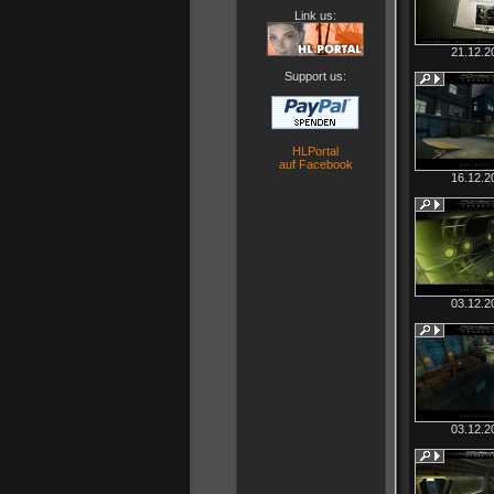
Link us:
21.12.2
Support us:
HLPortal
auf Facebook
16.12.2
03.12.2
03.12.2