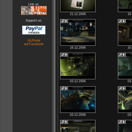
Link us:
21.12.2006
16
Support us:
HLPortal
auf Facebook
16.12.2006
10
03.12.2006
03
03.12.2006
03