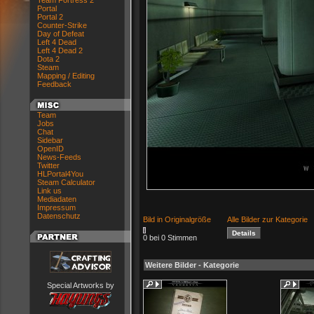
Team Fortress 2
Portal
Portal 2
Counter-Strike
Day of Defeat
Left 4 Dead
Left 4 Dead 2
Dota 2
Steam
Mapping / Editing
Feedback
Team
Jobs
Chat
Sidebar
OpenID
News-Feeds
Twitter
HLPortal4You
Steam Calculator
Link us
Mediadaten
Impressum
Datenschutz
Bild in Originalgröße
Alle Bilder zur Kategorie
0 bei 0 Stimmen
Weitere Bilder - Kategorie
Special Artworks by