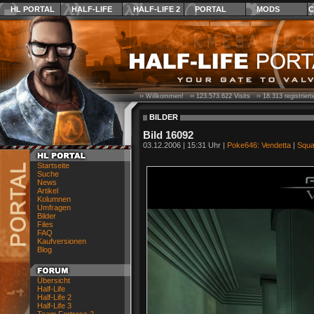
HL PORTAL
HALF-LIFE
HALF-LIFE 2
PORTAL
MODS
C
›› Willkommen! ››
123.573.622
Visits ››
18.313
registrier
BILDER
Bild 16092
03.12.2006 | 15:31 Uhr |
Poke646: Vendetta
|
Squa
Startseite
Suche
News
Artikel
Kolumnen
Umfragen
Bilder
Files
FAQ
Kaufversionen
Blog
Übersicht
Half-Life
Half-Life 2
Half-Life 3