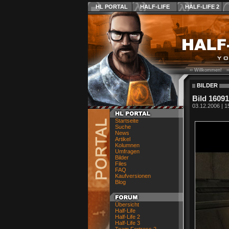
HL PORTAL
HALF-LIFE
HALF-LIFE 2
›› Willkommen! ›
BILDER
Bild 16091
03.12.2006 | 1
Startseite
Suche
News
Artikel
Kolumnen
Umfragen
Bilder
Files
FAQ
Kaufversionen
Blog
Übersicht
Half-Life
Half-Life 2
Half-Life 3