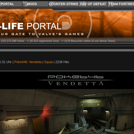
PORTAL
MODS
COUNTER-STRIKE
DAY OF DEFEAT
TEAM FORTRE
›
123.173.349
Visits ››
18.313
registrierte User ››
1179
Besucher online (0 auf dieser Seite)
5:31 Uhr |
Poke646: Vendetta
|
Squat
| 2238 Hits