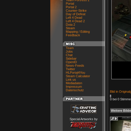
Team Fortress 2
Portal
Portal 2
Counter-Strike
Day of Defeat
Left 4 Dead
Left 4 Dead 2
Dota 2
Steam
Mapping / Editing
Feedback
Team
Jobs
Chat
Sidebar
OpenID
News-Feeds
Twitter
HLPortal4You
Steam Calculator
Link us
Mediadaten
Impressum
Datenschutz
Bild in Origina
0 bei 0 Stimme
Weitere Bilde
Special Artworks by