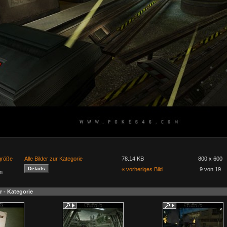
lgröße
Alle Bilder zur Kategorie
78.14 KB
800 x 600
« vorheriges Bild
9 von 19
n
r - Kategorie