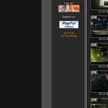
Link us:
21.12.2
Support us:
HLPortal
auf Facebook
16.12.2
03.12.2
03.12.2