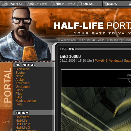
HL PORTAL
HALF-LIFE
HALF-LIFE 2
PORTAL
MODS
C
›› Willkommen! ››
123.091.441
Visits ››
18.313
registrier
BILDER
Bild 16088
03.12.2006 | 15:30 Uhr |
Poke646: Vendetta
|
Squa
Startseite
Suche
News
Artikel
Kolumnen
Umfragen
Bilder
Files
FAQ
Kaufversionen
Blog
Übersicht
Half-Life
Half-Life 2
Half-Life 3