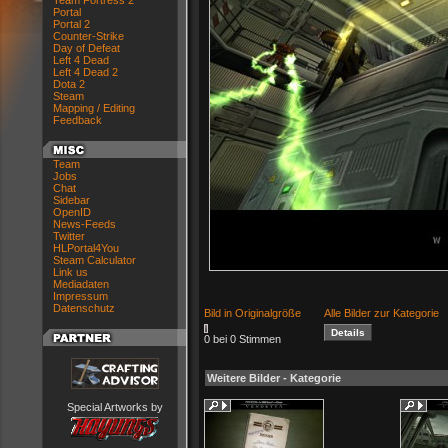
Team Fortress 2
Portal
Portal 2
Counter-Strike
Day of Defeat
Left 4 Dead
Left 4 Dead 2
Dota 2
Steam
Mapping / Editing
Feedback
Team
Jobs
Chat
Sidebar
OpenID
News-Feeds
Twitter
HLPortal4You
Steam Calculator
Link us
Mediadaten
Impressum
Datenschutz
Bild in Originalgröße
Alle Bilder zur Kategorie
0 bei 0 Stimmen
Weitere Bilder - Kategorie
Special Artworks by