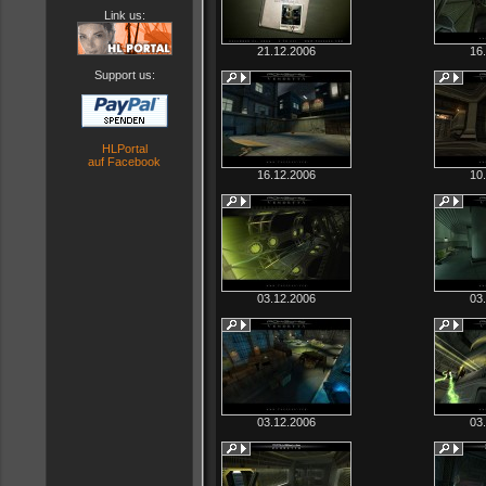
Link us:
21.12.2006
16
Support us:
HLPortal
auf Facebook
16.12.2006
10
03.12.2006
03
03.12.2006
03