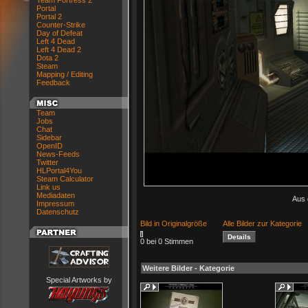
Team Fortress 2
Portal
Portal 2
Counter-Strike
Day of Defeat
Left 4 Dead
Left 4 Dead 2
Dota 2
Steam
Mapping / Editing
Feedback
Team
Jobs
Chat
Sidebar
OpenID
News-Feeds
Twitter
HLPortal4You
Steam Calculator
Link us
Mediadaten
Aus 
Impressum
Datenschutz
Bild in Originalgröße
Alle Bilder zur Kategorie
0 bei 0 Stimmen
Weitere Bilder - Kategorie
Special Artworks by