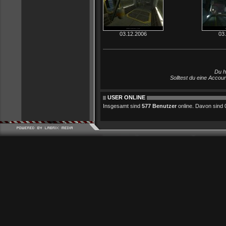
03.12.2006
03
Du h
Solltest du eine Accou
USER ONLINE
Insgesamt sind
577 Benutzer
online. Davon sind 0 