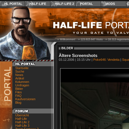
HL PORTAL
HALF-LIFE
HALF-LIFE 2
PORTAL
MODS
C
›› Willkommen! ››
123.615.647
Visits ››
18.313
registrier
BILDER
Ältere Screenshots
03.12.2006 | 15:15 Uhr |
Poke646: Vendetta
|
Squa
Startseite
Suche
News
Artikel
Kolumnen
Umfragen
Bilder
Files
FAQ
Kaufversionen
Blog
Übersicht
Half-Life
Half-Life 2
Half-Life 3