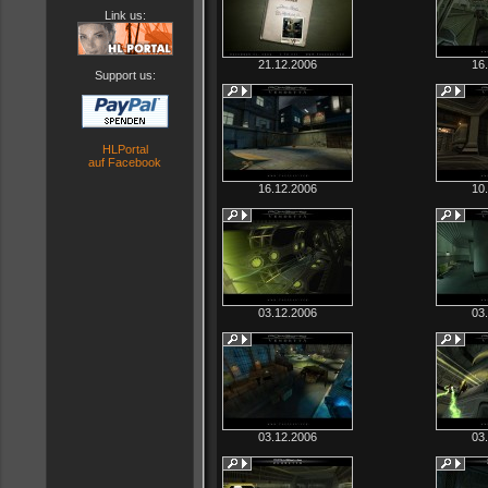
Link us:
21.12.2006
16
Support us:
HLPortal
auf Facebook
16.12.2006
10
03.12.2006
03
03.12.2006
03