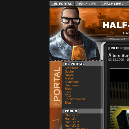
HL PORTAL
HALF-LIFE
HALF-LIFE 2
›› Willkommen! ›
BILDER
Ältere Sc
03.12.2006 | 1
Startseite
Suche
News
Artikel
Kolumnen
Umfragen
Bilder
Files
FAQ
Kaufversionen
Blog
Übersicht
Half-Life
Half-Life 2
Half-Life 3