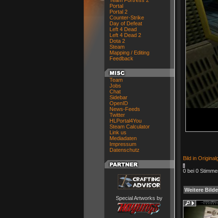
Team Fortress 2
Portal
Portal 2
Counter-Strike
Day of Defeat
Left 4 Dead
Left 4 Dead 2
Dota 2
Steam
Mapping / Editing
Feedback
Team
Jobs
Chat
Sidebar
OpenID
News-Feeds
Twitter
HLPortal4You
Steam Calculator
Link us
Mediadaten
Impressum
Datenschutz
Bild in Origina
0 bei 0 Stimme
Weitere Bilde
Special Artworks by