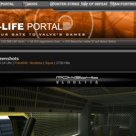
PORTAL
MODS
COUNTER-STRIKE
DAY OF DEFEAT
TEAM FORTRE
›
123.596.140
Visits ››
18.313
registrierte User ››
672
Besucher online (0 auf dieser Seite)
reenshots
5:14 Uhr |
Poke646: Vendetta
|
Squat
| 2730 Hits