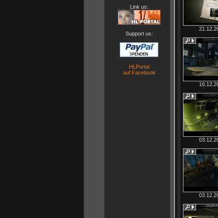
Link us:
21.12.2
Support us:
HLPortal
auf Facebook
16.12.2
03.12.2
03.12.2