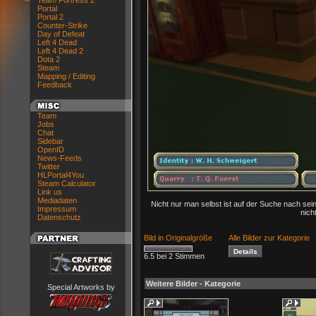
Team Fortress 2
Portal
Portal 2
Counter-Strike
Day of Defeat
Left 4 Dead
Left 4 Dead 2
Dota 2
Steam
Mapping / Editing
Feedback
Team
Jobs
Chat
Sidebar
OpenID
News-Feeds
Twitter
HLPortal4You
Steam Calculator
Link us
Mediadaten
Nicht nur man selbst ist auf der Suche nach sein
Impressum
nich
Datenschutz
Bild in Originalgröße
Alle Bilder zur Kategorie
6.5 bei 2 Stimmen
Weitere Bilder - Kategorie
Special Artworks by