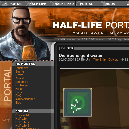
HL PORTAL
HALF-LIFE
HALF-LIFE 2
PORTAL
MODS
C
›› Willkommen! ››
122.910.084
Visits ››
18.313
registrier
BILDER
Die Suche geht weiter
19.07.2004 | 17:59 Uhr |
The Ship
|
DaHias
| 6481 
Startseite
Suche
News
Artikel
Kolumnen
Umfragen
Bilder
Files
FAQ
Kaufversionen
Blog
Übersicht
Half-Life
Half-Life 2
Half-Life 3