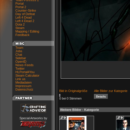
Team Fortress 2
Portal
Portal 2
Counter-Strike
Day of Defeat
Left 4 Dead
Left 4 Dead 2
Dota 2
Steam
Mapping / Editing
Feedback
Team
Jobs
Chat
Sidebar
OpenID
News-Feeds
Twitter
HLPortal4You
Steam Calculator
Link us
Mediadaten
Impressum
Datenschutz
Bild in Originalgröße
Alle Bilder zur Kategorie
0 bei 0 Stimmen
Weitere Bilder - Kategorie
Special Artworks by