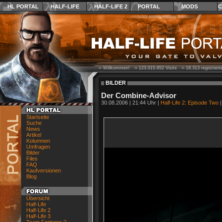
HL PORTAL
HALF-LIFE
HALF-LIFE 2
PORTAL
MODS
C
›› Willkommen! ››
123.015.952
Visits ››
18.313
registrier
BILDER
Der Combine-Advisor
30.08.2006 | 21:44 Uhr |
Half-Life 2: Episode Two
Startseite
Suche
News
Artikel
Kolumnen
Umfragen
Bilder
Files
FAQ
Kaufversionen
Blog
Übersicht
Half-Life
Half-Life 2
Half-Life 3