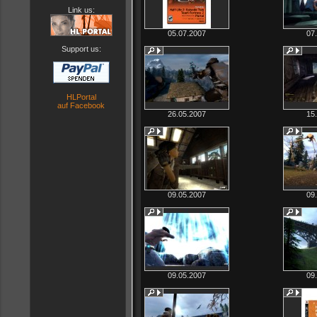
Link us:
05.07.2007
07
Support us:
HLPortal
auf Facebook
26.05.2007
15
09.05.2007
09
09.05.2007
09