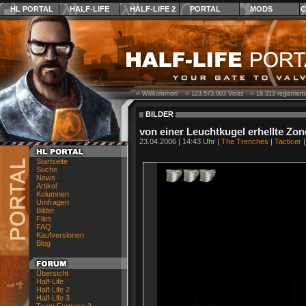
HL PORTAL
HALF-LIFE
HALF-LIFE 2
PORTAL
MODS
C
›› Willkommen! ››
123.573.003
Visits ››
18.313
registrier
BILDER
von einer Leuchtkugel erhellte Zon
23.04.2006 | 14:43 Uhr |
The Trenches
|
Tacticer
|
Startseite
Suche
News
Artikel
Kolumnen
Umfragen
Bilder
Files
FAQ
Kaufversionen
Blog
Übersicht
Half-Life
Half-Life 2
Half-Life 3