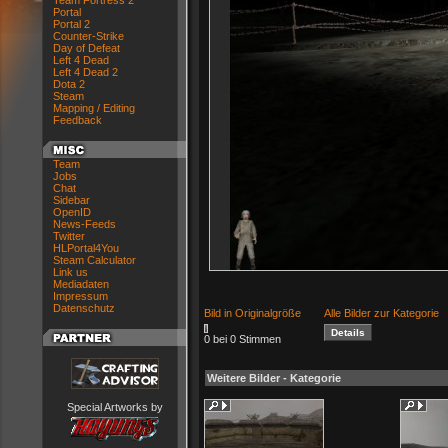
Team Fortress 2
Portal
Portal 2
Counter-Strike
Day of Defeat
Left 4 Dead
Left 4 Dead 2
Dota 2
Steam
Mapping / Editing
Feedback
Team
Jobs
Chat
Sidebar
OpenID
News-Feeds
Twitter
HLPortal4You
Steam Calculator
Link us
Mediadaten
Impressum
Datenschutz
Bild in Originalgröße
Alle Bilder zur Kategorie
0 bei 0 Stimmen
Weitere Bilder - Kategorie
Special Artworks by