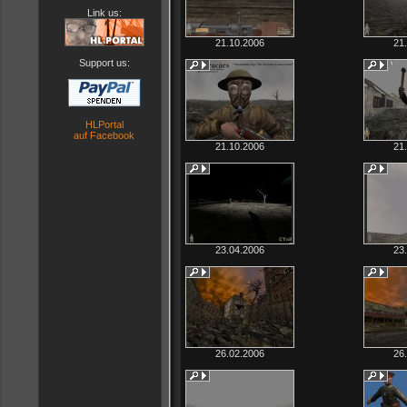
Link us:
21.10.2006
21
Support us:
HLPortal
auf Facebook
21.10.2006
21
23.04.2006
23
26.02.2006
26