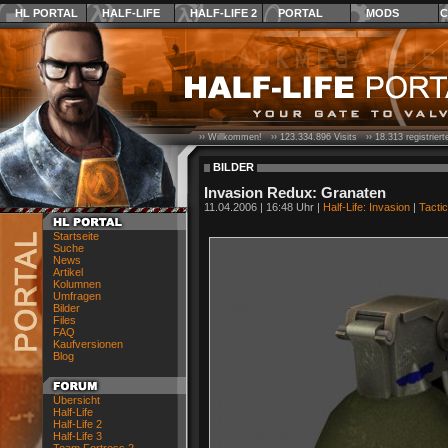
HL PORTAL
HALF-LIFE
HALF-LIFE 2
PORTAL
MODS
C
›› Willkommen! ››
123.334.896
Visits ››
18.313
registrier
BILDER
Invasion Redux: Granaten
11.04.2006 | 16:48 Uhr |
Half-Life: Invasion
|
Tacti
Startseite
Suche
News
Artikel
Kolumnen
Umfragen
Bilder
Files
FAQ
Kaufversionen
Blog
Übersicht
Half-Life
Half-Life 2
Half-Life 3