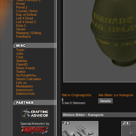
Team Fortress 2
Portal
Portal 2
Counter-Strike
Day of Defeat
Left 4 Dead
Left 4 Dead 2
Dota 2
Steam
Mapping / Editing
Feedback
Team
Jobs
Chat
Sidebar
OpenID
News-Feeds
Twitter
HLPortal4You
Steam Calculator
Link us
Mediadaten
Impressum
Datenschutz
Bild in Originalgröße
Alle Bilder zur Kategorie
0 bei 0 Stimmen
Weitere Bilder - Kategorie
Special Artworks by