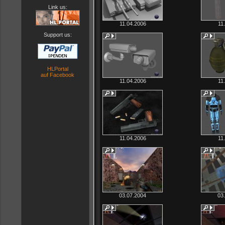
Link us:
11.04.2006
11
Support us:
HLPortal
auf Facebook
11.04.2006
11
11.04.2006
11
03.07.2004
03