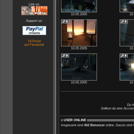
Link us:
10.05.2005
10
Support us:
HLPortal
auf Facebook
10.05.2005
10
10.05.2005
10
Du h
Solltest du eine Accou
USER ONLINE
Insgesamt sind
402 Benutzer
online. Davon sind 0 