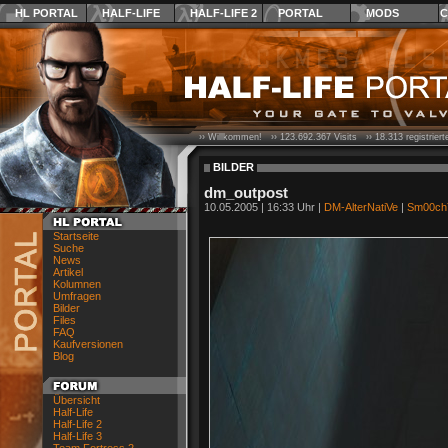
HL PORTAL
HALF-LIFE
HALF-LIFE 2
PORTAL
MODS
C
›› Willkommen! ››
123.692.367
Visits ››
18.313
registrier
BILDER
dm_outpost
10.05.2005 | 16:33 Uhr |
DM-AlterNatiVe
|
Sm00ch
Startseite
Suche
News
Artikel
Kolumnen
Umfragen
Bilder
Files
FAQ
Kaufversionen
Blog
Übersicht
Half-Life
Half-Life 2
Half-Life 3