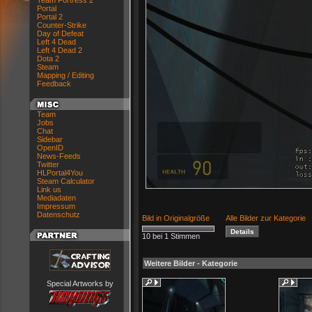
Team Fortress 2
Portal
Portal 2
Counter-Strike
Day of Defeat
Left 4 Dead
Left 4 Dead 2
Dota 2
Steam
Mapping / Editing
Feedback
Team
Jobs
Chat
Sidebar
OpenID
News-Feeds
Twitter
HLPortal4You
Steam Calculator
Link us
Mediadaten
Impressum
Datenschutz
Bild in Originalgröße
Alle Bilder zur Kategorie
10 bei 1 Stimmen
Weitere Bilder - Kategorie
Special Artworks by