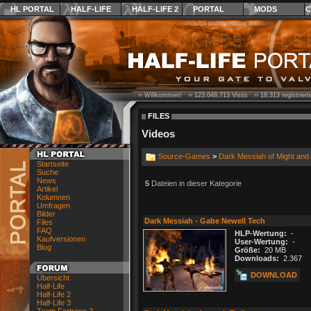
HL PORTAL
HALF-LIFE
HALF-LIFE 2
PORTAL
MODS
C
›› Willkommen! ››
123.048.713
Visits ››
18.313
registrier
FILES
Videos
Source-Games
>
Dark Messiah of Might and
Startseite
Suche
News
5
Dateien in dieser Kategorie
Artikel
Kolumnen
Umfragen
Bilder
Dark Messiah - Gabe Newell Tech
Files
FAQ
HLP-Wertung:
-
Kaufversionen
User-Wertung:
-
Blog
Größe:
20 MB
Downloads:
2.367
DOWNLOAD
Übersicht
Half-Life
Half-Life 2
Half-Life 3