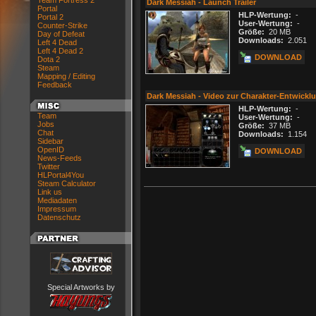
Team Fortress 2
Dark Messiah - Launch Trailer
Portal
HLP-Wertung:
-
Portal 2
User-Wertung:
-
Counter-Strike
Größe:
20 MB
Day of Defeat
Downloads:
2.051
Left 4 Dead
Left 4 Dead 2
DOWNLOAD
Dota 2
Steam
Mapping / Editing
Feedback
Dark Messiah - Video zur Charakter-Entwickl
HLP-Wertung:
-
Team
User-Wertung:
-
Jobs
Größe:
37 MB
Chat
Downloads:
1.154
Sidebar
OpenID
DOWNLOAD
News-Feeds
Twitter
HLPortal4You
Steam Calculator
Link us
Mediadaten
Impressum
Datenschutz
Special Artworks by