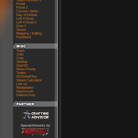
Team Fortress 2
Portal
Portal 2
Counter-Strike
Day of Defeat
Left 4 Dead
Left 4 Dead 2
Dota 2
Steam
Mapping / Editing
Feedback
Team
Jobs
Chat
Sidebar
OpenID
News-Feeds
Twitter
HLPortal4You
Steam Calculator
Link us
Mediadaten
Impressum
Datenschutz
Special Artworks by