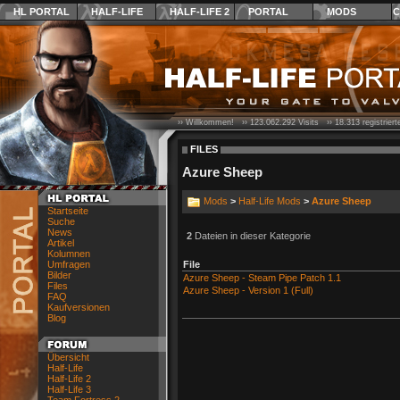
HL PORTAL
HALF-LIFE
HALF-LIFE 2
PORTAL
MODS
C
›› Willkommen! ››
123.062.292
Visits ››
18.313
registrier
FILES
Azure Sheep
Mods
>
Half-Life Mods
>
Azure Sheep
Startseite
Suche
News
2
Dateien in dieser Kategorie
Artikel
Kolumnen
Umfragen
File
Bilder
Azure Sheep - Steam Pipe Patch 1.1
Files
Azure Sheep - Version 1 (Full)
FAQ
Kaufversionen
Blog
Übersicht
Half-Life
Half-Life 2
Half-Life 3