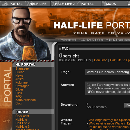
HL PORTAL
HALF-LIFE
HALF-LIFE 2
PORTAL
MODS
C
›› Willkommen! ››
123.506.433
Visits ››
18.313
registrier
FAQ
Übersicht
03.08.2006 | 19:13 Uhr |
Don Bilbo
|
Half-Life 2: E
Startseite
Suche
Frage:
Wird es ein neues Fahrzeug
News
Artikel
Kolumnen
Antwort:
Ja, ein Fahrzeug welches bis
Umfragen
alten Schrotteilen zusammenge
Bilder
NPCs mitzunehmen, die beispi
Files
FAQ
Kaufversionen
Blog
Bewertung:
bei 0 Stimmen
Übersicht
Half-Life
Weitere
-
Wie lange beträgt die Spielz
Half-Life 2
Fragen:
-
Wird es eine neue Waffe in 
Half-Life 3
-
Ist die deutsche Version von 