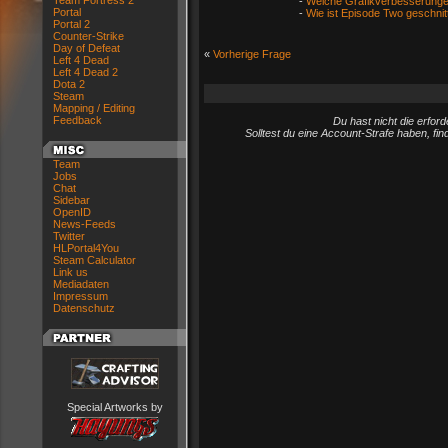
Team Fortress 2
-
Welche Grafikverbesserunge
Portal
-
Wie ist Episode Two geschnit
Portal 2
Counter-Strike
Day of Defeat
«
Vorherige Frage
Left 4 Dead
Left 4 Dead 2
Dota 2
Steam
Mapping / Editing
Feedback
Du hast nicht die erfo
Solltest du eine Account-Strafe haben, fi
Team
Jobs
Chat
Sidebar
OpenID
News-Feeds
Twitter
HLPortal4You
Steam Calculator
Link us
Mediadaten
Impressum
Datenschutz
Special Artworks by