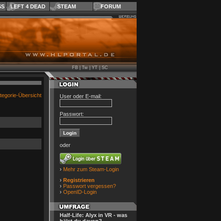
SS
LEFT 4 DEAD
STEAM
FORUM
FB
|
Tw
|
YT
|
SC
tegorie-Übersicht
User oder E-mail:
Passwort:
oder
›
Mehr zum Steam-Login
›
Registrieren
›
Passwort vergessen?
›
OpenID-Login
Half-Life: Alyx in VR - was