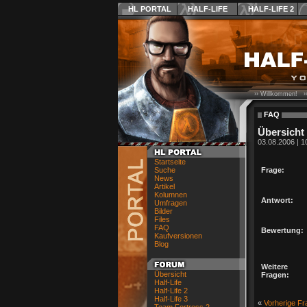
HL PORTAL
HALF-LIFE
HALF-LIFE 2
›› Willkommen! ›
FAQ
Übersicht
03.08.2006 | 1
Startseite
Suche
Frage:
News
Artikel
Kolumnen
Antwort:
Umfragen
Bilder
Files
FAQ
Bewertung:
Kaufversionen
Blog
Weitere
Übersicht
Fragen:
Half-Life
Half-Life 2
Half-Life 3
«
Vorherige Fr