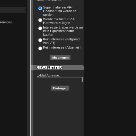
hälst du davon?
Super, habe ein VR-
Headset und werde es
spielen
Werde mir hierfür VR-
arnungen.
Hardware zulegen
Interessiert, aber werde mir
kein Equipment dafür
kaufen
Kein Interesse (aufgrund
von VR)
Kein Interesse (Allgemein)
E-Mail Adresse: