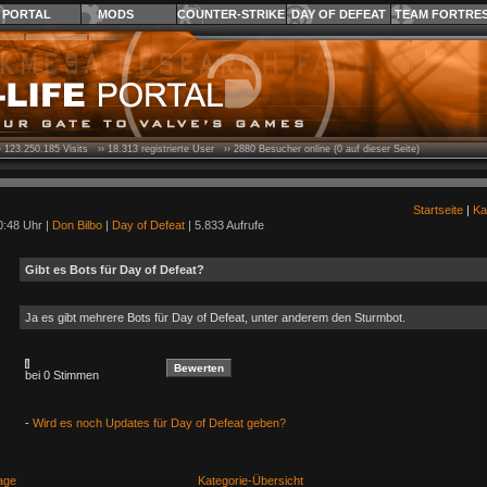
PORTAL
MODS
COUNTER-STRIKE
DAY OF DEFEAT
TEAM FORTRE
›
123.250.185
Visits ››
18.313
registrierte User ››
2880
Besucher online (0 auf dieser Seite)
Startseite
|
Ka
0:48 Uhr |
Don Bilbo
|
Day of Defeat
| 5.833 Aufrufe
Gibt es Bots für Day of Defeat?
Ja es gibt mehrere Bots für Day of Defeat, unter anderem den Sturmbot.
bei 0 Stimmen
-
Wird es noch Updates für Day of Defeat geben?
age
Kategorie-Übersicht