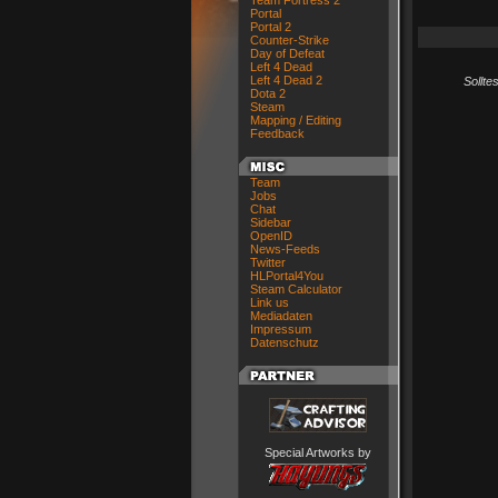
Team Fortress 2
Portal
Portal 2
Counter-Strike
Day of Defeat
Left 4 Dead
Left 4 Dead 2
Sollte
Dota 2
Steam
Mapping / Editing
Feedback
Team
Jobs
Chat
Sidebar
OpenID
News-Feeds
Twitter
HLPortal4You
Steam Calculator
Link us
Mediadaten
Impressum
Datenschutz
Special Artworks by